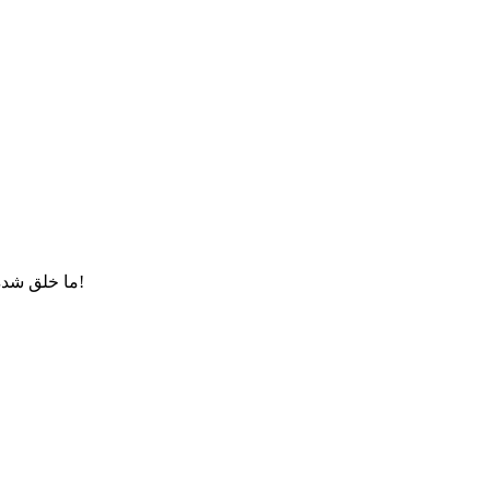
ف
ما خلق شده‌ایم تا بر مقدرات خود تأثیر بگذاریم/ اگر برخی از یاران امام حسین (ع) در کوفه فدای نائب حسین(ع) می‌شدند چه بسا مقدرات تغییر می‌کرد!