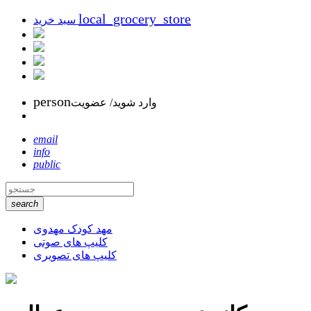
local_grocery_store
سبد خرید
person
وارد شوید/ عضویت
email
info
public
search
مهد کودک مهدوی
کلیپ های صوتی
کلیپ های تصویری