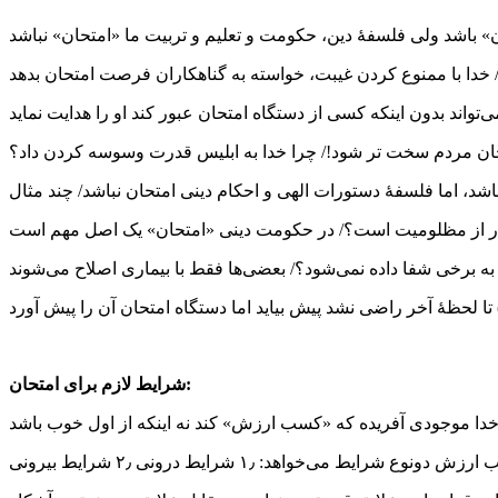
» باشد ولی فلسفۀ دین، حکومت و تعلیم و تربیت ما «امتحان» نباشد
/ خدا با ممنوع کردن غیبت، خواسته به گناهکاران فرصت امتحان بدهد
‌تواند بدون اینکه کسی از دستگاه امتحان عبور کند او را هدایت نماید
حان مردم سخت تر شود!/ چرا خدا به ابلیس قدرت وسوسه کردن داد؟
ار از مظلومیت است؟/ در حکومت دینی «امتحان» یک اصل مهم است
 به برخی شفا داده نمی‌شود؟/ بعضی‌ها فقط با بیماری اصلاح می‌شوند
تا لحظۀ آخر راضی نشد پیش بیاید اما دستگاه امتحان آن را پیش آورد
شرایط لازم برای امتحان:
/ خدا موجودی آفریده که «کسب ارزش» کند نه اینکه از اول خوب باشد
یط می‌خواهد: ۱٫ شرایط درونی ۲٫ شرایط بیرونی