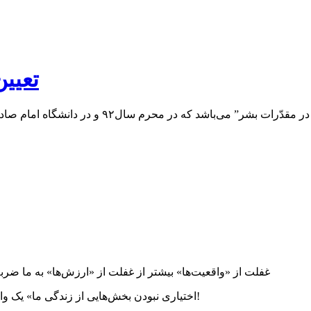
تعیین
غفلت از «واقعیت‌ها» بیشتر از غفلت از «ارزش‌ها» به ما ضربه
«اختیاری نبودن بخش‌هایی از زندگی ما» یک واقعیت مهم است/ «أَنتُمُ الفُقَراءُ إِلَی الله» یک واقعیت است نه یک باید!