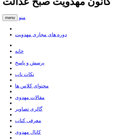
کانون مهدویت صبح عدالت
منو
menu
دوره های مجازی مهدویت
خانه
پرسش و پاسخ
نکات ناب
محتوای کلاس ها
مقالات مهدوی
گالری تصاویر
معرفی کتاب
کانال مهدوی