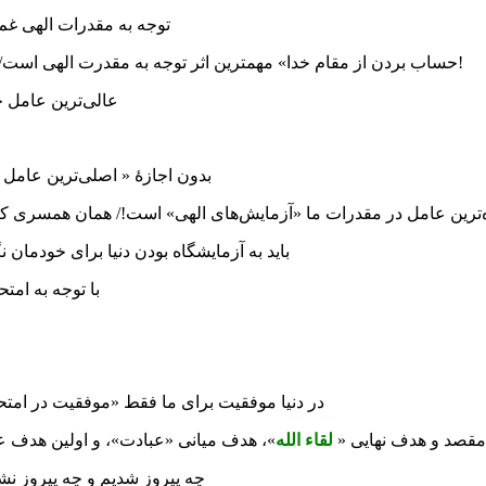
توجه به مقدرات الهی غم 
«حساب بردن از مقام خدا» مهمترین اثر توجه به مقدرت الهی است/ اگر ببینید زندگی‌ات دست یک کسی است، آیا از او حساب نمی‌بری؟!
عالی‌ترین عامل
بدون اجازۀ « اصلی‌ترین عامل 
ده‌ترین عامل در مقدرات ما «آزمایش‌های الهی» است!/ همان همسری که
باید به آزمایشگاه بودن دنیا برای خودمان ن
با توجه به ام
در دنیا موفقیت برای ما فقط «موفقیت در امتح
مقصد و هدف نهایی «
لقاء الله
»، هدف میانی «عبادت»، و اولین هدف عم
چه پیروز شدیم و چه پیروز نشدی