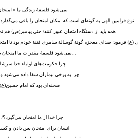
نمی‌شود فلسفۀ زندگی ما « امتحان
نوع فرامین الهی به گونه‌ای است که امکان امتحان را باقی می‌گذارد
همه باید از دستگاه امتحان عبور کنند/ حتی پیامبر(ص) هم نمی
 (ع) فرمود: صدای معجزه گونۀ گوسالۀ سامری فتنۀ خودم بود تا امت
نمی‌شود فلسفۀ مقدرات ما امتحان باشد، اما فلسفۀ دستورات الهی و احکام دینی امتحان نباشد/ چند مثال…
چرا حکومت‌های اولیاء خدا سرش
چرا به برخی بیماران شفا داده می‌شود و
صحنه‌ای بود که امام حسین(ع) 
چرا خدا از ما امتحان می‌گیرد؟
انسان برای امتحان پس دادن و کسب ارزش دونوع شرا