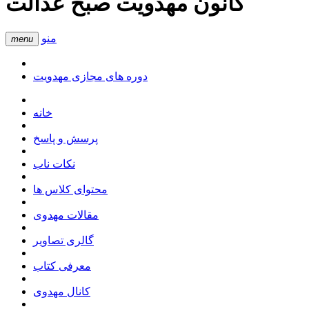
کانون مهدویت صبح عدالت
منو
menu
دوره های مجازی مهدویت
خانه
پرسش و پاسخ
نکات ناب
محتوای کلاس ها
مقالات مهدوی
گالری تصاویر
معرفی کتاب
کانال مهدوی