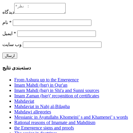
دیدگاه
نام
*
ایمیل
*
وب‌ سایت
دسته‌بندی نتایج
From Ashura up to the Emergence
Imam Mahdi (hgr) in Qur'an
Imam Mahdi (hgr) in Shi'a and Sunni sources
Imam Zaman (hgr)’ recognition of certificates
Mahdaviat
Mahdaviat in Nahj al-Bilagha
Mahdawi allegories
Messianic in Ayatullahs Khomeini’ s and Khamenei’ s words
Rational reasons of Imamate and Mahdiism
the Emergence signs and proofs