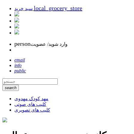
local_grocery_store
سبد خرید
person
وارد شوید/ عضویت
email
info
public
search
مهد کودک مهدوی
کلیپ های صوتی
کلیپ های تصویری