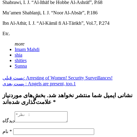
Shabrawi, I. J. “Al-Ithāf be Hobbe Al-Ashrāf”, P.68
Mu’amen Shablanji, I. J. “Noor Al-Absār”, P.186
Ibn Al-Athir, I. J. “Al-Kāmil fi Al-Tārikh”, Vol.7, P.274
Etc.
more
Imam Mahdi
shia
shities
Sunna
پست قبلی: Arresting of Women! Security Surveillances!
پست بعدی : Angels are present, too.1
نشانی ایمیل شما منتشر نخواهد شد. بخش‌های موردنیاز
علامت‌گذاری شده‌اند *
دیدگاه
نام
*