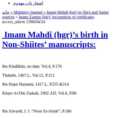
اشعار ناب مهدوی
خانه
» Mahdavi channel »
Imam Mahdi (hgr) in Shi'a and Sunni
sources
»
Imam Zaman (hgr)’ recognition of certificates
access_alarm
1396/04/24
Imam Mahdi (hgr)’s birth in
Non-Shiites’ manuscripts:
Ibn Khallikān, no date, Vol.4, P.176
Thahabi, 1407.L, Vol.12, P.113
Ibn Hajar Haytami, 1417.L, P255 &314
Khayr Al-Din Zarkali, 1992.AD, Vol.6, P.80
Ibn Alwardi, I. J. “Noor Al-Absār”, P.186