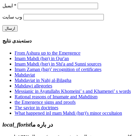
ایمیل
*
وب‌ سایت
دسته‌بندی نتایج
From Ashura up to the Emergence
Imam Mahdi (hgr) in Qur'an
Imam Mahdi (hgr) in Shi'a and Sunni sources
Imam Zaman (hgr)’ recognition of certificates
Mahdaviat
Mahdaviat in Nahj al-Bilagha
Mahdawi allegories
Messianic in Ayatullahs Khomeini’ s and Khamenei’ s words
Rational reasons of Imamate and Mahdiism
the Emergence signs and proofs
The savior in doctrines
What happened inI mam Mahdi (hgr)'s minor occultaion
local_florist
در باره ما