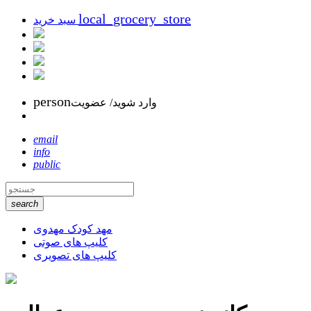
local_grocery_store
سبد خرید
person
وارد شوید/ عضویت
email
info
public
search
مهد کودک مهدوی
کلیپ های صوتی
کلیپ های تصویری