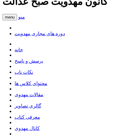
کانون مهدویت صبح عدالت
منو
menu
دوره های مجازی مهدویت
خانه
پرسش و پاسخ
نکات ناب
محتوای کلاس ها
مقالات مهدوی
گالری تصاویر
معرفی کتاب
کانال مهدوی