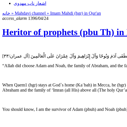
اشعار ناب مهدوی
خانه
» Mahdavi channel »
Imam Mahdi (hgr) in Qur'an
access_alarm
1396/04/24
Heritor of prophets (pbu Th) i
صْطَفَى آدَمَ وَنُوحًا وَآلَ إِبْرَاهِيمَ وَآلَ عِمْرَانَ عَلَى الْعَالَمِينَ [آل عمران/۳۳
“Allah did choose Adam and Noah, the family of Abraham, and the fa
When Qaem1 (hgr) stays at God`s home (Kaʿbah) in Mecca, he (hgr) wi
Abraham and the family of ‘Imran (all His) above all (The holy Qur’
You should know, I am the survivor of Adam (pbuh) and Noah (pbuh