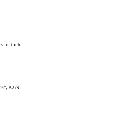
 for truth.
a”, P.279