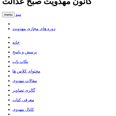
کانون مهدویت صبح عدالت
منو
menu
دوره های مجازی مهدویت
خانه
پرسش و پاسخ
نکات ناب
محتوای کلاس ها
مقالات مهدوی
گالری تصاویر
معرفی کتاب
کانال مهدوی