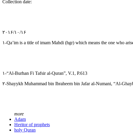
Collection date:
۲۰۱۶/۱۰/۱۶
۱-Qa’im is a title of imam Mahdi (hgr) which means the one who arises
۱-“Al-Burhan Fi Tafsir al-Quran”, V.1, P.613
۲-Shayykh Muhammad bin Ibraheem bin Jafar al-Numani, “Al-Ghayb
more
Adam
Heritor of prophets
holy Quran