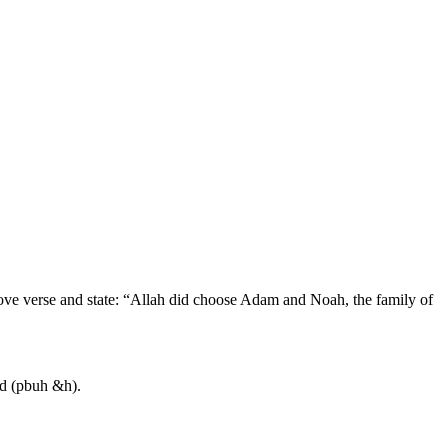
ove verse and state: “Allah did choose Adam and Noah, the family of
d (pbuh &h).