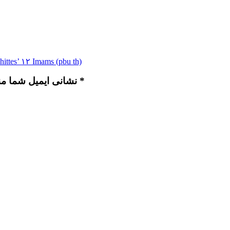
 Shittes’ ۱۲ Imams (pbu th)
نشانی ایمیل شما منتشر نخواهد شد. بخش‌های موردنیاز علامت‌گذاری شده‌اند *