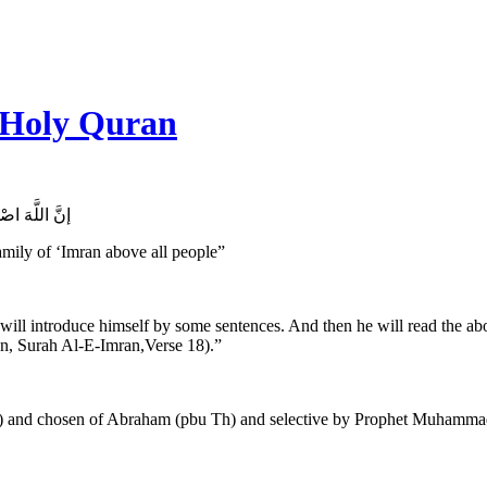
n Holy Quran
إنَّ اللَّهَ ا]
mily of ‘Imran above all people”
ll introduce himself by some sentences. And then he will read the ab
an, Surah Al-E-Imran,Verse 18).”
) and chosen of Abraham (pbu Th) and selective by Prophet Muhamma