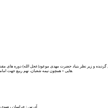
یت صبح عدالت ( مشهد مقدس ) در سال ۱۳۹۲ تاسیس گردیده و زیر نظر بنیاد حضرت مهدی موعود(ع
هایی « همچون نیمه شعبان، نهم ربیع جهت امامت حضرت، احیا و شب زنده داری مهدوی» توفیق خدمت داشته است.
آدرس : خراسان رضوی- مشهد مقدس فرام