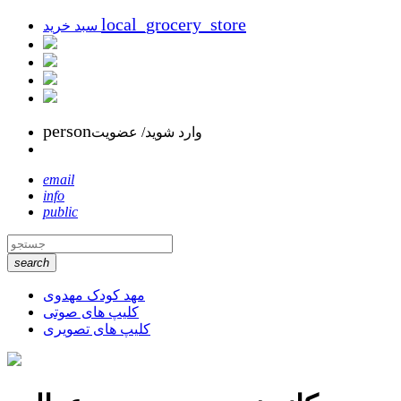
local_grocery_store
سبد خرید
person
وارد شوید/ عضویت
email
info
public
search
مهد کودک مهدوی
کلیپ های صوتی
کلیپ های تصویری