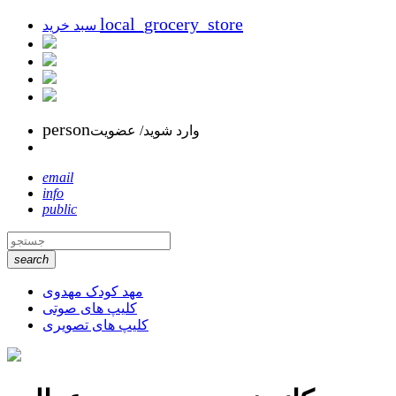
local_grocery_store
سبد خرید
person
وارد شوید/ عضویت
email
info
public
search
مهد کودک مهدوی
کلیپ های صوتی
کلیپ های تصویری