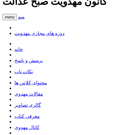
کانون مهدویت صبح عدالت
منو
menu
دوره های مجازی مهدویت
خانه
پرسش و پاسخ
نکات ناب
محتوای کلاس ها
مقالات مهدوی
گالری تصاویر
معرفی کتاب
کانال مهدوی