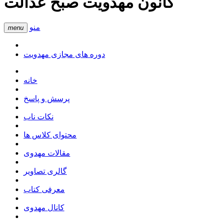
کانون مهدویت صبح عدالت
منو
menu
دوره های مجازی مهدویت
خانه
پرسش و پاسخ
نکات ناب
محتوای کلاس ها
مقالات مهدوی
گالری تصاویر
معرفی کتاب
کانال مهدوی