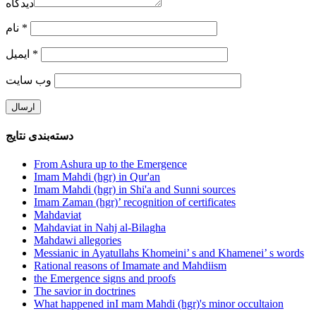
دیدگاه
نام
*
ایمیل
*
وب‌ سایت
دسته‌بندی نتایج
From Ashura up to the Emergence
Imam Mahdi (hgr) in Qur'an
Imam Mahdi (hgr) in Shi'a and Sunni sources
Imam Zaman (hgr)’ recognition of certificates
Mahdaviat
Mahdaviat in Nahj al-Bilagha
Mahdawi allegories
Messianic in Ayatullahs Khomeini’ s and Khamenei’ s words
Rational reasons of Imamate and Mahdiism
the Emergence signs and proofs
The savior in doctrines
What happened inI mam Mahdi (hgr)'s minor occultaion