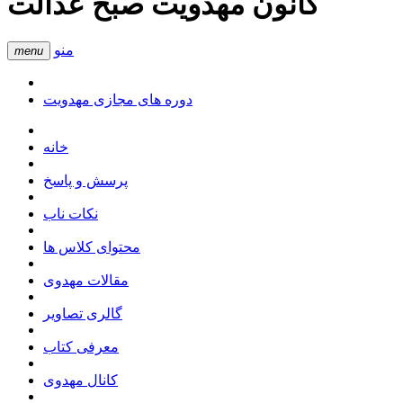
کانون مهدویت صبح عدالت
منو
menu
دوره های مجازی مهدویت
خانه
پرسش و پاسخ
نکات ناب
محتوای کلاس ها
مقالات مهدوی
گالری تصاویر
معرفی کتاب
کانال مهدوی