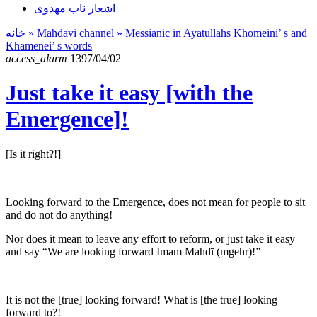
اشعار ناب مهدوی
خانه
» Mahdavi channel »
Messianic in Ayatullahs Khomeini’ s and
Khamenei’ s words
access_alarm
1397/04/02
Just take it easy [with the
Emergence]!
[Is it right?!]
Looking forward to the Emergence, does not mean for people to sit
and do not do anything!
Nor does it mean to leave any effort to reform, or just take it easy
and say “We are looking forward Imam Mahdī (mgehr)!”
It is not the [true] looking forward! What is [the true] looking
forward to?!