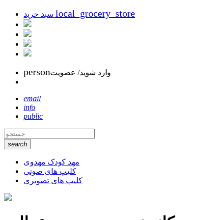
local_grocery_store
سبد خرید
person
وارد شوید/ عضویت
email
info
public
search
مهد کودک مهدوی
کلیپ های صوتی
کلیپ های تصویری