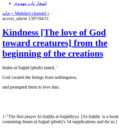
اشعار ناب مهدوی
خانه
» Mahdavi channel »
access_alarm
1397/04/21
Kindness [The love of God
toward creatures] from the
beginning of the creations
Imām al-Sajjād (pbuh) stated, ‘
God created the beings from nothingness,
and prompted them to love him.
۱-“The first prayer Al-Ṣaḥīfa al-Sajjādīyya [Al-Ṣaḥīfa is a book
containing Imam al-Sajjad (pbuh)’s 54 supplications and du’as.]