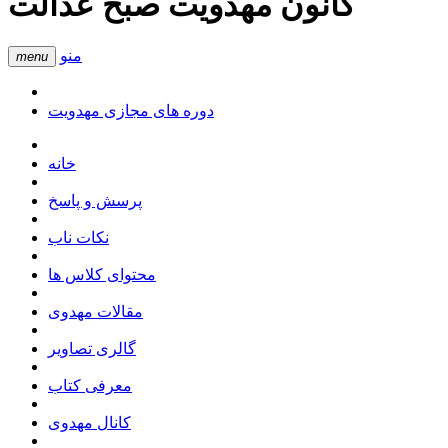
کانون مهدویت صبح عدالت
منو
menu
دوره های مجازی مهدویت
خانه
پرسش و پاسخ
نکات ناب
محتوای کلاس ها
مقالات مهدوی
گالری تصاویر
معرفی کتاب
کانال مهدوی