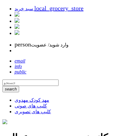
local_grocery_store
سبد خرید
person
وارد شوید/ عضویت
email
info
public
search
مهد کودک مهدوی
کلیپ های صوتی
کلیپ های تصویری