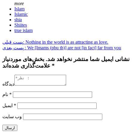
more
Islam
Islamic
shia
Shiites
true islam
پست قبلی: Nothing in the world is as attracting as love.
پست بعدی : We [Imams (pbu th)] are not [in fact] far from you
نشانی ایمیل شما منتشر نخواهد شد. بخش‌های موردنیاز
علامت‌گذاری شده‌اند *
دیدگاه
نام
*
ایمیل
*
وب‌ سایت