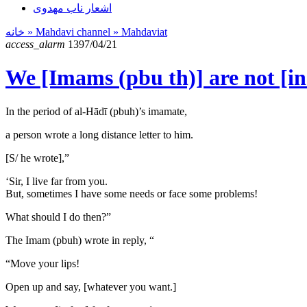
اشعار ناب مهدوی
خانه
» Mahdavi channel »
Mahdaviat
access_alarm
1397/04/21
We [Imams (pbu th)] are not [in
In the period of al-Hādī (pbuh)’s imamate,
a person wrote a long distance letter to him.
[S/ he wrote],”
‘Sir, I live far from you.
But, sometimes I have some needs or face some problems!
What should I do then?”
The Imam (pbuh) wrote in reply, “
“Move your lips!
Open up and say, [whatever you want.]