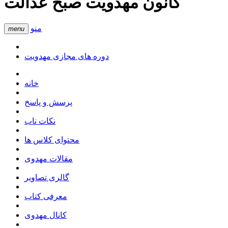
کانون مهدویت صبح عدالت
منو
menu
دوره های مجازی مهدویت
خانه
پرسش و پاسخ
نکات ناب
محتوای کلاس ها
مقالات مهدوی
گالری تصاویر
معرفی کتاب
کانال مهدوی