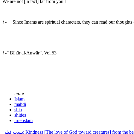
We are not [in fact] far from you.1
۱- Since Imams are spiritual characters, they can read our thoughts
۱-” Biḥār al-Anwār”, Vol.53
more
Islam
mahdi
shia
shities
true islam
پست قبلی: Kindness [The love of God toward creatures] from the 