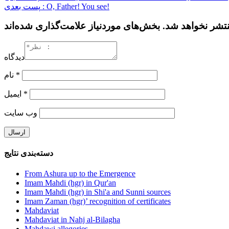
پست بعدی : O, Father! You see!
دیدگاه
نام
*
ایمیل
*
وب‌ سایت
دسته‌بندی نتایج
From Ashura up to the Emergence
Imam Mahdi (hgr) in Qur'an
Imam Mahdi (hgr) in Shi'a and Sunni sources
Imam Zaman (hgr)’ recognition of certificates
Mahdaviat
Mahdaviat in Nahj al-Bilagha
Mahdawi allegories