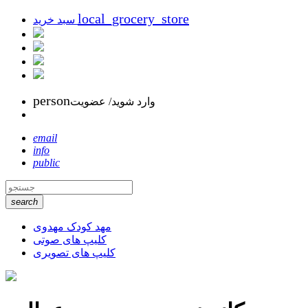
local_grocery_store
سبد خرید
person
وارد شوید/ عضویت
email
info
public
search
مهد کودک مهدوی
کلیپ های صوتی
کلیپ های تصویری