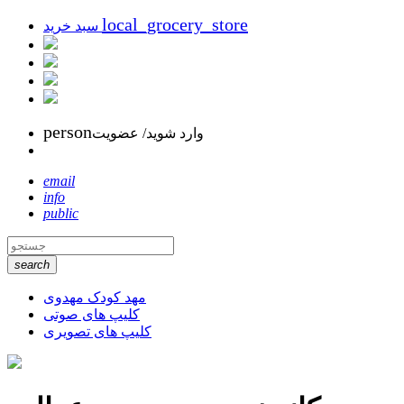
local_grocery_store
سبد خرید
person
وارد شوید/ عضویت
email
info
public
search
مهد کودک مهدوی
کلیپ های صوتی
کلیپ های تصویری