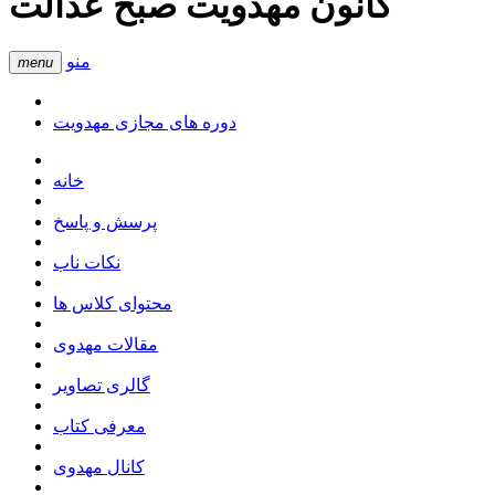
کانون مهدویت صبح عدالت
منو
menu
دوره های مجازی مهدویت
خانه
پرسش و پاسخ
نکات ناب
محتوای کلاس ها
مقالات مهدوی
گالری تصاویر
معرفی کتاب
کانال مهدوی