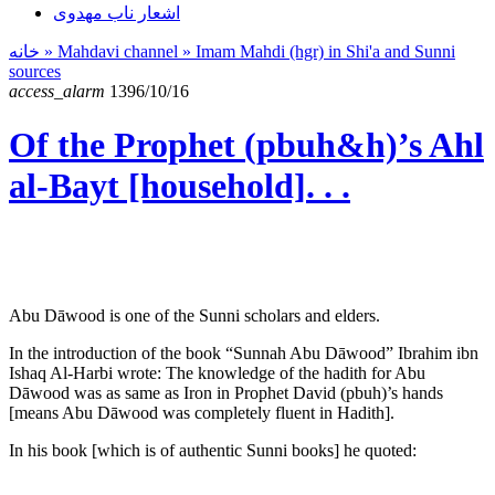
اشعار ناب مهدوی
خانه
» Mahdavi channel »
Imam Mahdi (hgr) in Shi'a and Sunni
sources
access_alarm
1396/10/16
Of the Prophet (pbuh&h)’s Ahl
al-Bayt [household]. . .
Abu Dāwood is one of the Sunni scholars and elders.
In the introduction of the book “Sunnah Abu Dāwood” Ibrahim ibn
Ishaq Al-Harbi wrote: The knowledge of the hadith for Abu
Dāwood was as same as Iron in Prophet David (pbuh)’s hands
[means Abu Dāwood was completely fluent in Hadith].
In his book [which is of authentic Sunni books] he quoted: