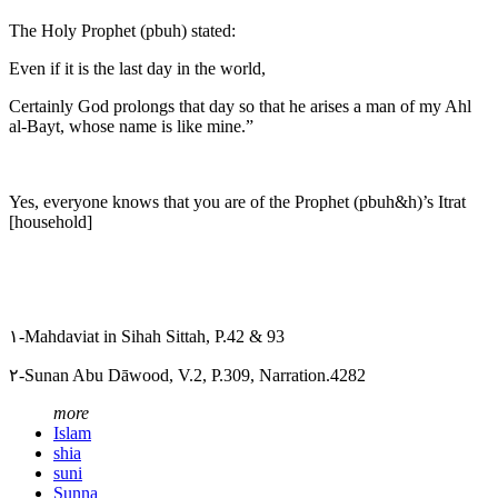
The Holy Prophet (pbuh) stated:
Even if it is the last day in the world,
Certainly God prolongs that day so that he arises a man of my Ahl
al-Bayt, whose name is like mine.”
Yes, everyone knows that you are of the Prophet (pbuh&h)’s Itrat
[household]
۱-Mahdaviat in Sihah Sittah, P.42 & 93
۲-Sunan Abu Dāwood, V.2, P.309, Narration.4282
more
Islam
shia
suni
Sunna