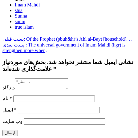
Imam Mahdi
shia
Sunna
sunni
true islam
پست قبلی: Of the Prophet (pbuh&h)’s Ahl al-Bayt [household]. . .
پست بعدی : The universal government of Imam Mahdi (hgr) is
strengthen more when,
نشانی ایمیل شما منتشر نخواهد شد. بخش‌های موردنیاز
علامت‌گذاری شده‌اند *
دیدگاه
نام
*
ایمیل
*
وب‌ سایت