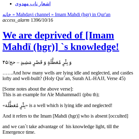
اشعار ناب مهدوی
خانه
» Mahdavi channel »
Imam Mahdi (hgr) in Qur'an
access_alarm
1396/10/16
We are deprived of [Imam
Mahdī (hgr)] `s knowledge!
وَ بِئْرٍ مُعَطَّلَةٍ وَ قَصْرٍ مَشِيدٍ – حج/۴۵
……And how many wells are lying idle and neglected, and castles
lofty and well-built? (Holy Qur`an, Surah AL-HAJJ, Verse 45)
[Some notes about the above verse]:
This is an example for Ale Muhammad1 (pbu th);
«بِئْرٍ مُعَطَّلَة» is a well which is lying idle and neglected!
And it refers to the Imam [Mahdi (hgr)] who is absent [occulted]
and we can`t take advantage of his knowledge light, till the
Emergence time.