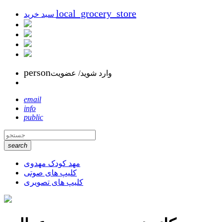
local_grocery_store
سبد خرید
person
وارد شوید/ عضویت
email
info
public
search
مهد کودک مهدوی
کلیپ های صوتی
کلیپ های تصویری