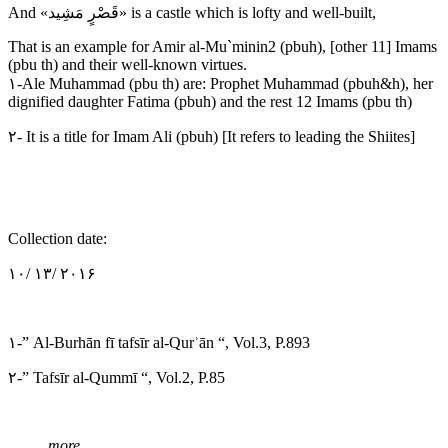
And «قَصْرٍ مَشِيد» is a castle which is lofty and well-built,
That is an example for Amir al-Mu`minin2 (pbuh), [other 11] Imams
(pbu th) and their well-known virtues.
۱-Ale Muhammad (pbu th) are: Prophet Muhammad (pbuh&h), her
dignified daughter Fatima (pbuh) and the rest 12 Imams (pbu th)
۲- It is a title for Imam Ali (pbuh) [It refers to leading the Shiites]
Collection date:
۱۰/ ۱۳/ ۲۰۱۶
۱-” Al-Burhān fī tafsīr al-Qurʾān “, Vol.3, P.893
۲-” Tafsīr al-Qummī “, Vol.2, P.85
more