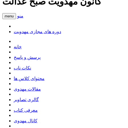
کانون مهدویت صبح عدالت
منو
menu
دوره های مجازی مهدویت
خانه
پرسش و پاسخ
نکات ناب
محتوای کلاس ها
مقالات مهدوی
گالری تصاویر
معرفی کتاب
کانال مهدوی