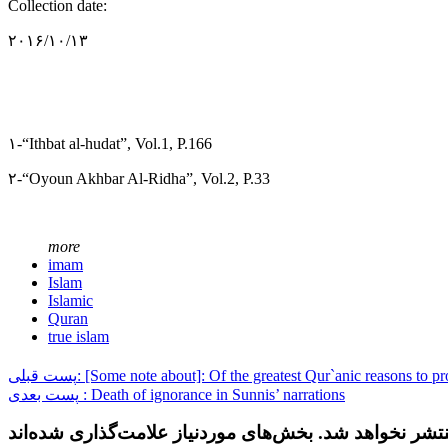
Collection date:
۲۰۱۶/۱۰/۱۳
۱-“Ithbat al-hudat”, Vol.1, P.166
۲-“Oyoun Akhbar Al-Ridha”, Vol.2, P.33
more
imam
Islam
Islamic
Quran
true islam
پست قبلی: [Some note about]: Of the greatest Qur`anic reasons to 
پست بعدی : Death of ignorance in Sunnis’ narrations