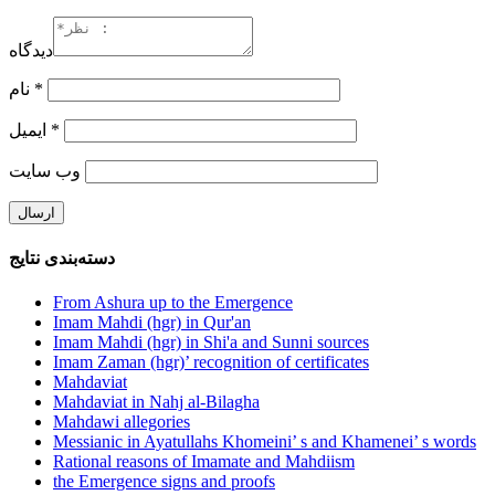
دیدگاه
نام
*
ایمیل
*
وب‌ سایت
دسته‌بندی نتایج
From Ashura up to the Emergence
Imam Mahdi (hgr) in Qur'an
Imam Mahdi (hgr) in Shi'a and Sunni sources
Imam Zaman (hgr)’ recognition of certificates
Mahdaviat
Mahdaviat in Nahj al-Bilagha
Mahdawi allegories
Messianic in Ayatullahs Khomeini’ s and Khamenei’ s words
Rational reasons of Imamate and Mahdiism
the Emergence signs and proofs