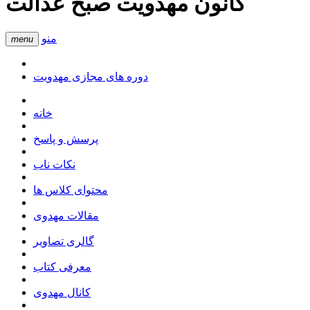
کانون مهدویت صبح عدالت
منو
menu
دوره های مجازی مهدویت
خانه
پرسش و پاسخ
نکات ناب
محتوای کلاس ها
مقالات مهدوی
گالری تصاویر
معرفی کتاب
کانال مهدوی