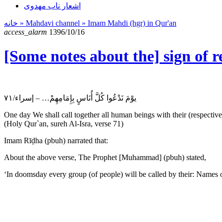
اشعار ناب مهدوی
خانه
» Mahdavi channel »
Imam Mahdi (hgr) in Qur'an
access_alarm
1396/10/16
[Some notes about the] sign of 
يوْمَ نَدْعُوا كُلَّ أُنَاسٍ بِإِمَامِهِمْ… – إسراء/۷۱
One day We shall call together all human beings with their (respective) 
(Holy Qur`an, sureh Al-Isra, verse 71)
Imam Rīḍha (pbuh) narrated that:
About the above verse, The Prophet [Muhammad] (pbuh) stated,
‘In doomsday every group (of people) will be called by their: Names o