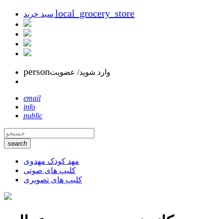
local_grocery_store
سبد خرید
person
وارد شوید/ عضویت
email
info
public
search
مهد کودک مهدوی
کلیپ های صوتی
کلیپ های تصویری