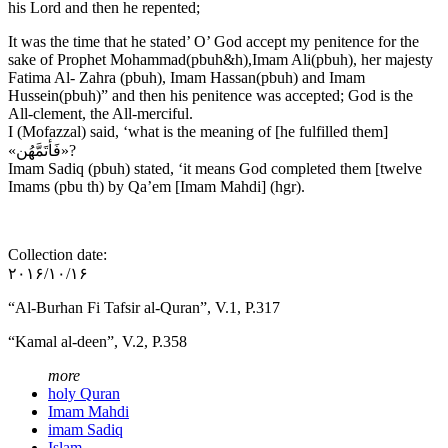
his Lord and then he repented;
It was the time that he stated’ O’ God accept my penitence for the
sake of Prophet Mohammad(pbuh&h),Imam Ali(pbuh), her majesty
Fatima Al- Zahra (pbuh), Imam Hassan(pbuh) and Imam
Hussein(pbuh)” and then his penitence was accepted; God is the
All-clement, the All-merciful.
I (Mofazzal) said, ‘what is the meaning of [he fulfilled them]
«فَأتَمَّهُن»?
Imam Sadiq (pbuh) stated, ‘it means God completed them [twelve
Imams (pbu th) by Qa’em [Imam Mahdi] (hgr).
Collection date:
۲۰۱۶/۱۰/۱۶
“Al-Burhan Fi Tafsir al-Quran”, V.1, P.317
“Kamal al-deen”, V.2, P.358
more
holy Quran
Imam Mahdi
imam Sadiq
Islam