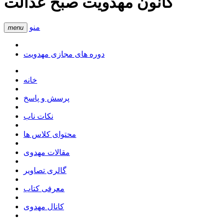
کانون مهدویت صبح عدالت
منو
menu
دوره های مجازی مهدویت
خانه
پرسش و پاسخ
نکات ناب
محتوای کلاس ها
مقالات مهدوی
گالری تصاویر
معرفی کتاب
کانال مهدوی