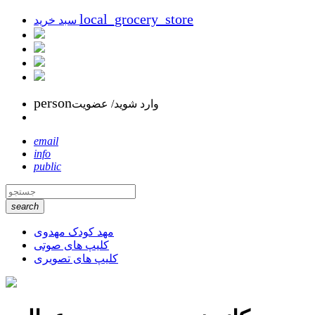
local_grocery_store
سبد خرید
person
وارد شوید/ عضویت
email
info
public
search
مهد کودک مهدوی
کلیپ های صوتی
کلیپ های تصویری