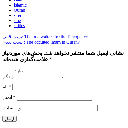
Islamic
Quran
shia
shie
shities
پست قبلی: The true waiters for the Emergence
پست بعدی : The occulted imam in Quran?
نشانی ایمیل شما منتشر نخواهد شد. بخش‌های موردنیاز
علامت‌گذاری شده‌اند *
دیدگاه
نام
*
ایمیل
*
وب‌ سایت