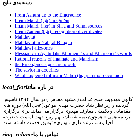
دسته‌بندی نتایج
From Ashura up to the Emergence
Imam Mahdi (hgr) in Qur'an
Imam Mahdi (hgr) in Shi'a and Sunni sources
Imam Zaman (hgr)’ recognition of certificates
Mahdaviat
Mahdaviat in Nahj al-Bilagha
Mahdawi allegories
Messianic in Ayatullahs Khomeini’ s and Khamenei’ s words
Rational reasons of Imamate and Mahdiism
the Emergence signs and proofs
The savior in doctrines
What happened inI mam Mahdi (hgr)'s minor occultaion
local_florist
در باره ما
کانون مهدویت صبح عدالت ( مشهد مقدس ) در سال ۱۳۹۲ تاسیس
گردیده و زیر نظر بنیاد حضرت مهدی موعود(عجل الله) دوره های
مقدماتی و تکمیلی معارف مهدوی برگزار می نماید. برای برگزاری
برنامه هایی « همچون نیمه شعبان، نهم ربیع جهت امامت حضرت،
احیا و شب زنده داری مهدوی» توفیق خدمت داشته است.
ring_volume
تماس با ما