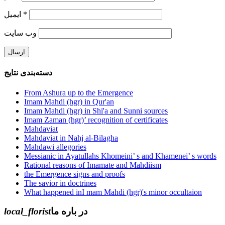
ایمیل
*
وب‌ سایت
دسته‌بندی نتایج
From Ashura up to the Emergence
Imam Mahdi (hgr) in Qur'an
Imam Mahdi (hgr) in Shi'a and Sunni sources
Imam Zaman (hgr)’ recognition of certificates
Mahdaviat
Mahdaviat in Nahj al-Bilagha
Mahdawi allegories
Messianic in Ayatullahs Khomeini’ s and Khamenei’ s words
Rational reasons of Imamate and Mahdiism
the Emergence signs and proofs
The savior in doctrines
What happened inI mam Mahdi (hgr)'s minor occultaion
local_florist
در باره ما