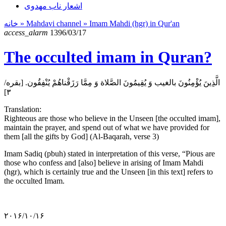
اشعار ناب مهدوی
خانه
» Mahdavi channel »
Imam Mahdi (hgr) in Qur'an
access_alarm
1396/03/17
The occulted imam in Quran?
الَّذِينَ يُؤْمِنُونَ بالغیب وَ يُقِيمُونَ الصَّلاة وَ مِمَّا رَزَقْناهُمْ يُنْفِقُون. [بقره/
۳]
Translation:
Righteous are those who believe in the Unseen [the occulted imam],
maintain the prayer, and spend out of what we have provided for
them [all the gifts by God] (Al-Baqarah, verse 3)
Imam Sadiq (pbuh) stated in interpretation of this verse, “Pious are
those who confess and [also] believe in arising of Imam Mahdi
(hgr), which is certainly true and the Unseen [in this text] refers to
the occulted Imam.
۲۰۱۶/۱۰/۱۶