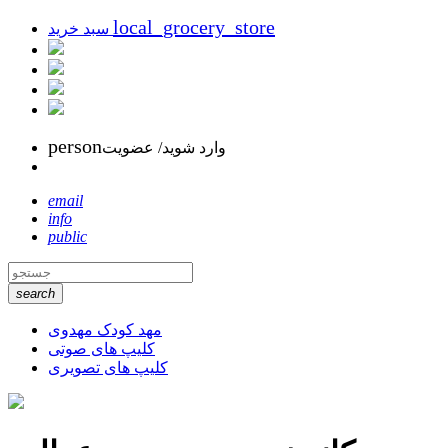
local_grocery_store
سبد خرید
person
وارد شوید/ عضویت
email
info
public
search
مهد کودک مهدوی
کلیپ های صوتی
کلیپ های تصویری