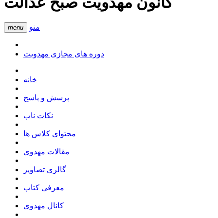
کانون مهدویت صبح عدالت
منو
menu
دوره های مجازی مهدویت
خانه
پرسش و پاسخ
نکات ناب
محتوای کلاس ها
مقالات مهدوی
گالری تصاویر
معرفی کتاب
کانال مهدوی