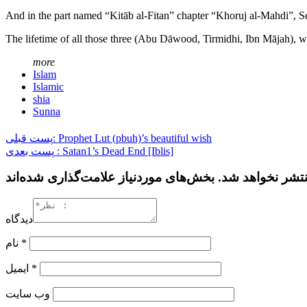
And in the part named “Kitāb al-Fitan” chapter “Khoruj al-Mahdi”, S
The lifetime of all those three (Abu Dāwood, Tirmidhi, Ibn Mājah), w
more
Islam
Islamic
shia
Sunna
پست قبلی: Prophet Lut (pbuh)’s beautiful wish
پست بعدی : Satan1’s Dead End [Iblis]
دیدگاه
نام
*
ایمیل
*
وب‌ سایت