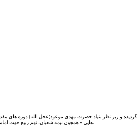
یت صبح عدالت ( مشهد مقدس ) در سال ۱۳۹۲ تاسیس گردیده و زیر نظر بنیاد حضرت مهدی موعود(ع
هایی « همچون نیمه شعبان، نهم ربیع جهت امامت حضرت، احیا و شب زنده داری مهدوی» توفیق خدمت داشته است.