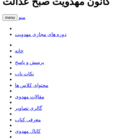
کانون مهدویت صبح عدالت
منو
menu
دوره های مجازی مهدویت
خانه
پرسش و پاسخ
نکات ناب
محتوای کلاس ها
مقالات مهدوی
گالری تصاویر
معرفی کتاب
کانال مهدوی