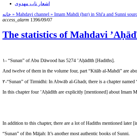
اشعار ناب مهدوی
خانه
» Mahdavi channel »
Imam Mahdi (hgr) in Shi'a and Sunni sour
access_alarm
1396/09/07
The statistics of Mahdavi ʼAḥād
۱- “Sunan” of Abu Dāwood has 5274 ʼAḥādīth [Hadiths].
And twelve of them in the volume four, part “Kitāb al-Mahdi” are ab
۲-“Sunan” of Tirmidhi: In Abwāb al-Ghadr, there is a chapter named 
In this chapter four ʼAḥādīth are explicitly [mentioned] about Imam M
In addition to this chapter, there are a lot of Hadiths mentioned later
“Sunan” of ibn Mājah: It’s another most authentic books of Sunni.