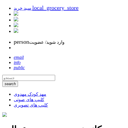
local_grocery_store
سبد خرید
person
وارد شوید/ عضویت
email
info
public
search
مهد کودک مهدوی
کلیپ های صوتی
کلیپ های تصویری