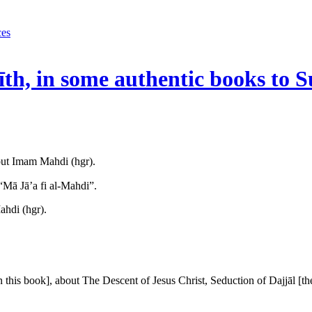
ces
īth, in some authentic books to S
out Imam Mahdi (hgr).
“Mā Jā’a fi al-Mahdi”.
ahdi (hgr).
 [in this book], about The Descent of Jesus Christ, Seduction of Dajjāl [t