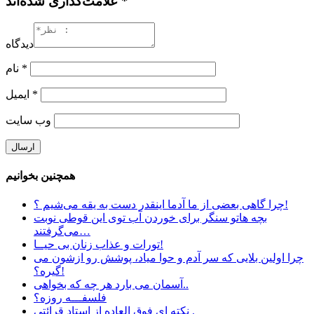
علامت‌گذاری شده‌اند *
دیدگاه
*
نام
*
ایمیل
وب‌ سایت
همچنین بخوانیم
چرا گاهی بعضی از ما آدما اینقدر دست به یقه می‌شیم ؟!
ﺑﭽﻪ ﻫﺎﺗﻮ ﺳﻨﮕﺮ ﺑﺮﺍﯼ ﺧﻮﺭﺩﻥ ﺁﺏ ﺗﻮﯼ ﺍﯾﻦ ﻗﻮﻃﯽ ﻧﻮﺑﺖ
ﻣﯽﮔﺮﻓﺘﻨﺪ…
تورات و عذاب زنان بی حیــا!
چرا اولین بلایی که سر آدم و حوا میاد، پوشش رو ازشون می
گیره؟!
آسمان می بارد هر چه که بخواهی..
فلسفـــه روزه؟
نکته ای فوق العاده از استاد قرائتی .