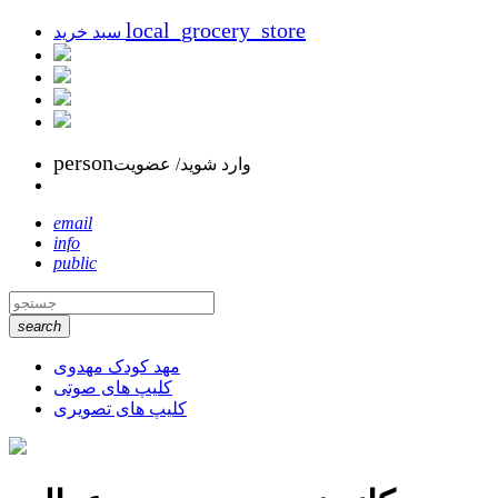
local_grocery_store
سبد خرید
person
وارد شوید/ عضویت
email
info
public
search
مهد کودک مهدوی
کلیپ های صوتی
کلیپ های تصویری