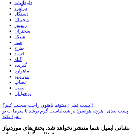
داوطلبانه
درآورد
دستگاه
دیجیتال
رسیور
سخنران
شبکه
صدا
طرح
فساد
گناه
گیرنده
ماهواره
من و تو
نصاب
نصب
نوجوانان
پست قبلی: میتونم باهتون راحت صحبت کنم؟!!
پست بعدی : هرچه هواسرد تر شد،لباست گرم ترشد تا سرما ب تو
نفوذ نکند.
نشانی ایمیل شما منتشر نخواهد شد. بخش‌های موردنیاز