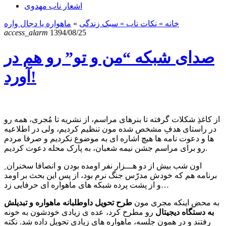
اشعار ناب مهدوی
خانه
» نکات ناب »
سبک زندگی
»
ماهواره یا دجال واره
access_alarm
1394/08/25
صدای شبکه “من و تو” رو هم در
آورد!
از کاغذِ شکلات گرفته تا بنرهای مراسم، از نشریه تا مُجری، همه رو
در راستای هدفِ مشخص شده مون تنظیم کردیم، ولی در اطلاعیه
ها و دعوت نامه ها هیچ اشاره ای به موضوع نکردیم و صرفا مردم
رو برای مراسم جشن نیمه شعبان، به پارک محله دعوت کردیم.
اون شب بیش از دو هـــزار نفر اومده بودن و انصافا سخنران ِ
برنامه هم که خودش مدرّس جنگ نرم بود، از پس این بحث بر اومد
و از پشت پرده شبکه های ماهواره ای حرفایی زد…
به محض اینکه مجری مون
طرح تحویل داوطلبانه ماهواره و تبدیلش
به دستگاه دیجیتال
رو مطرح کرد، عده ی زیادی خودشون به خونه
رفتند و در همون جلسه، ماهواره های زیادی تحویل داده شد. نکته