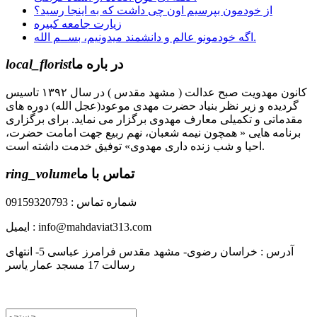
از خودمون بپرسیم اون چی داشت که به اینجا رسید؟
زيارت جامعه كبيره
اگه خودمونو عالم و دانشمند میدونیم، بســم الله.
در باره ما
local_florist
کانون مهدویت صبح عدالت ( مشهد مقدس ) در سال ۱۳۹۲ تاسیس
گردیده و زیر نظر بنیاد حضرت مهدی موعود(عجل الله) دوره های
مقدماتی و تکمیلی معارف مهدوی برگزار می نماید. برای برگزاری
برنامه هایی « همچون نیمه شعبان، نهم ربیع جهت امامت حضرت،
احیا و شب زنده داری مهدوی» توفیق خدمت داشته است.
تماس با ما
ring_volume
شماره تماس : 09159320793
ایمیل : info@mahdaviat313.com
آدرس : خراسان رضوی- مشهد مقدس فرامرز عباسی 5- انتهای
رسالت 17 مسجد عمار یاسر