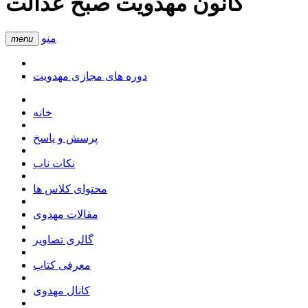
کانون مهدویت صبح عدالت
منو
menu
دوره های مجازی مهدویت
خانه
پرسش و پاسخ
نکات ناب
محتوای کلاس ها
مقالات مهدوی
گالری تصاویر
معرفی کتاب
کانال مهدوی