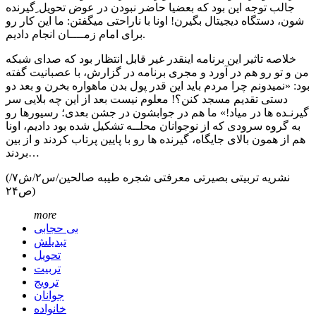
جالب توجه این بود که بعضیا حاضر نبودن در عوض تحویل ِگیرنده
شون، دستگاه دیجیتال بگیرن! اونا با ناراحتی میگفتن: ما این کار رو
برای امام زمــــان انجام دادیم.
خلاصه تاثیر این برنامه اینقدر غیر قابل انتظار بود که صدای شبکه
من و تو رو هم در آورد و مجری برنامه در گزارش، با عصبانیت گفته
بود: «نمیدونم چرا مردم باید این قدر پول بدن ماهواره بخرن و بعد دو
دستی تقدیم مسجد کنن؟! معلوم نیست بعد از این چه بلایی سر
گیرنـده ها در میاد!» ما هم در جوابشون در جشن بعدی؛ رسیورها رو
به گروه سرودی که از نوجوانان محلــه تشکیل شده بود دادیم، اونا
هم از همون بالای جایگاه، گیرنده ها رو با پایین پرتاب کردند و از بین
بردند…
(نشریه تربیتی بصیرتی معرفتی شجره طیبه صالحین/س۲/ش۷/
ص۲۴)
more
بی حجابی
تبدیلش
تحویل
تربیت
ترویج
جوانان
خانواده