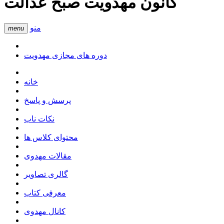
کانون مهدویت صبح عدالت
منو
menu
دوره های مجازی مهدویت
خانه
پرسش و پاسخ
نکات ناب
محتوای کلاس ها
مقالات مهدوی
گالری تصاویر
معرفی کتاب
کانال مهدوی