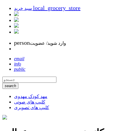
local_grocery_store
سبد خرید
person
وارد شوید/ عضویت
email
info
public
search
مهد کودک مهدوی
کلیپ های صوتی
کلیپ های تصویری