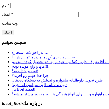
*
نام
*
ایمیل
وب‌ سایت
همچنین بخوانیم
اندر احوالات استخاره…
صــــد بار بدی کردمـ و دیدمـ ثمـــرش را
آقا تعارف نداریم که! من خودمو یه آدم تحصیل کرده میدونم …
هاج و واج مونده بودم!!!!
تقصیر خدا چیه؟!
چرا خدا جهنم رو آفريد؟
طرح تحویل داوطلبانه ماهواره و تبدیلش به دستگاه دیجیتال .
وصیت نامه الهی سیاسی امام(ره) :
لحظه ای تامل!
در باره ما
local_florist