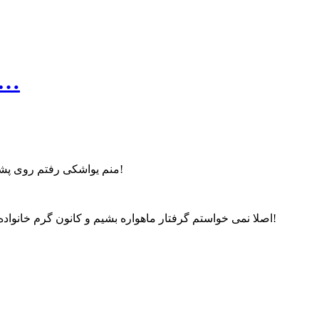
یه خاطره جالب: شنبه ۲۲فروردین ۹۴ داشتم با دو ت
منم یواشکی رفتم روی پشت بوم و اِل اِن بی رو با یه چیزی سوراخ کردم، وقتی پدرم متوجه شد که ال ان بی خراب شده، رفت یه دونه دیگه خرید و گذاشت جای قبلی!
اصلا نمی خواستم گرفتار ماهواره بشیم و کانون گرم خانواده مون سرد بشه. برای همین دوباره دست به یک عملیات چریکی زدم و مخفیانه روی دستگاه رسیور آب ریختم… دستگاه هم بو کرد و سوخت!