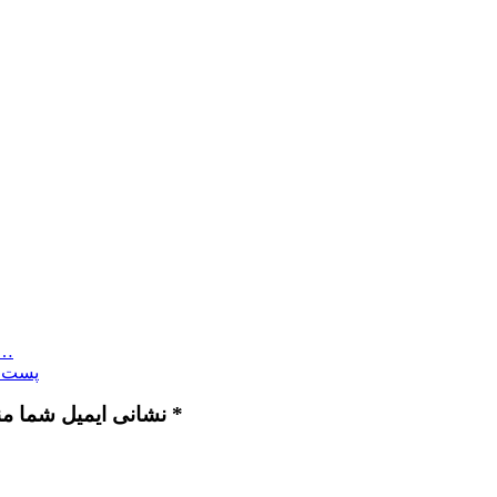
پست قبلی: خانمی اومد و گیرنده اش رو تح
پست ب
نشانی ایمیل شما منتشر نخواهد شد. بخش‌های موردنیاز علامت‌گذاری شده‌اند *