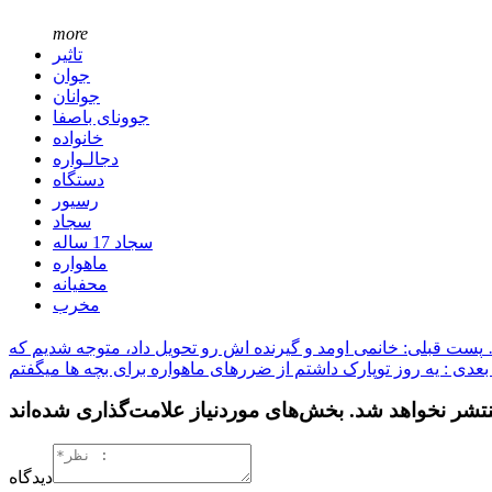
more
تاثیر
جوان
جوانان
جوونای باصفا
خانواده
دجالـواره
دستگاه
رسیور
سجاد
سجاد 17 ساله
ماهواره
محفیانه
مخرب
ویل داد، متوجه شدیم که …
عدی : یه روز توپارک داشتم از ضررهای ماهواره برای بچه ها میگفتم
دیدگاه