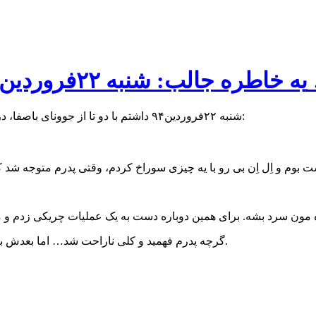
ا از جوونای باصفا …
شنبه ۲۲فروردین۹۴ داشتم با دو تا از جوونای باصفا، درباره ماهواره یا همون دجالـواره صحبت می کردم که یکی شون گفت:
گرچه پدرم فهمید و کلی ناراحت شد… اما بعدش بالاخره قبول کرد که دیگه دور ماهواره رو از تو زندگی مون خط بکشه.