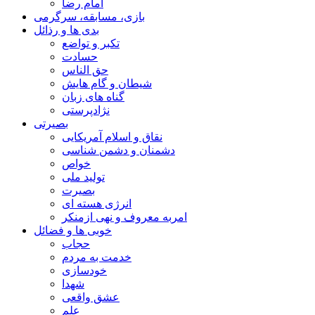
امام رضا
بازی، مسابقه، سرگرمی
بدی ها و رذائل
تکبر و تواضع
حسادت
حق الناس
شیطان و گام هایش
گناه های زبان
نژادپرستی
بصیرتی
نقاق و اسلام آمریکایی
دشمنان و دشمن شناسی
خواص
تولید ملی
بصیرت
انرژی هسته ای
امربه معروف و نهی ازمنکر
خوبی ها و فضائل
حجاب
خدمت به مردم
خودسازی
شهدا
عشق واقعی
علم