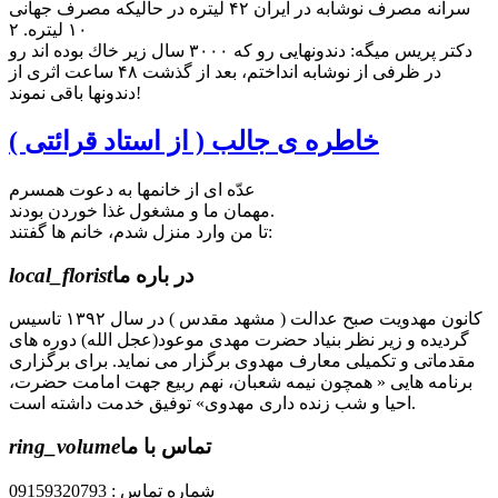
سرانه مصرف نوشابه در ايران ۴۲ ليتره در حالیكه مصرف جهانی
۱۰ ليتره. ۲
دكتر پريس میگه: دندونهايی رو كه ۳۰۰۰ سال زير خاك بوده اند رو
در ظرفی از نوشابه انداختم، بعد از گذشت ۴۸ ساعت اثری از
دندونها باقی نموند!
خاطره ی جالب ( از استاد قرائتی )
عدّه اى از خانمها به دعوت همسرم
مهمان ما و مشغول غذا خوردن بودند.
تا من وارد منزل شدم، خانم ها گفتند:
در باره ما
local_florist
کانون مهدویت صبح عدالت ( مشهد مقدس ) در سال ۱۳۹۲ تاسیس
گردیده و زیر نظر بنیاد حضرت مهدی موعود(عجل الله) دوره های
مقدماتی و تکمیلی معارف مهدوی برگزار می نماید. برای برگزاری
برنامه هایی « همچون نیمه شعبان، نهم ربیع جهت امامت حضرت،
احیا و شب زنده داری مهدوی» توفیق خدمت داشته است.
تماس با ما
ring_volume
شماره تماس : 09159320793