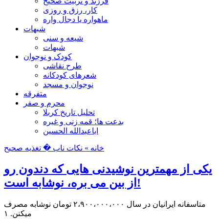
فرزند و تربیت صحیح
کار، رزق و روزی
ماهواره یا دجال واره
شبهات
شیعه و سنی
شبهات
کودک و نوجوان
طرح نقاشی
شعرهای کودکانه
نوجوان و مسجد
متفرقه
محرم و صفر
تحلیل تاریخ کربلا
بدعت ها؛ قمه زنی و غیره
اباعبدالله الحسین
خانه »
نکات ناب
� تغذیه صحیح
یكی از مهمترين نوشیدنی هایی كه دندون رو
از بين می بره، نوشابه است!
متاسفانه ايرانيان در سال ۲،۹۰۰،۰۰۰،۰۰۰ تومان نوشابه مصرف
میکنن. ۱