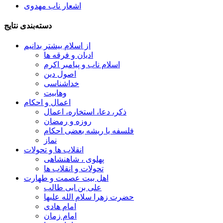
اشعار ناب مهدوی
دسته‌بندی نتایج
از اسلام بیشتر بدانیم
ادیان و فرقه ها
اسلام ناب و پیامبر اکرم
اصول دین
خداشناسی
وهابیت
اعمال و احکام
ذکر، دعا، استخاره، اعمال
روزه و رمضان
فلسفه یا ریشه بعضی احکام
نماز
انقلاب ها و تحولات
پهلوی ، شاهنشاهی
تحولات و انقلاب ها
اهل بیت عصمت و طهارت
علی بن ابی طالب
حضرت زهرا سلام الله علیها
امام هادی
امام زمان