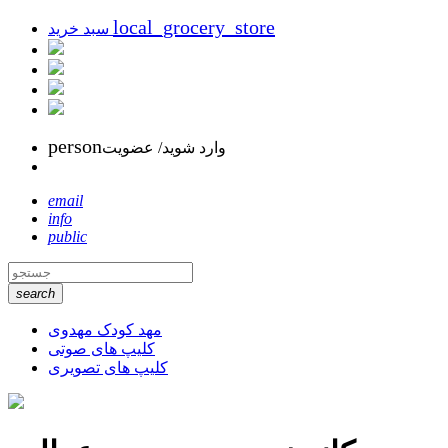
local_grocery_store
سبد خرید
person
وارد شوید/ عضویت
email
info
public
search
مهد کودک مهدوی
کلیپ های صوتی
کلیپ های تصویری