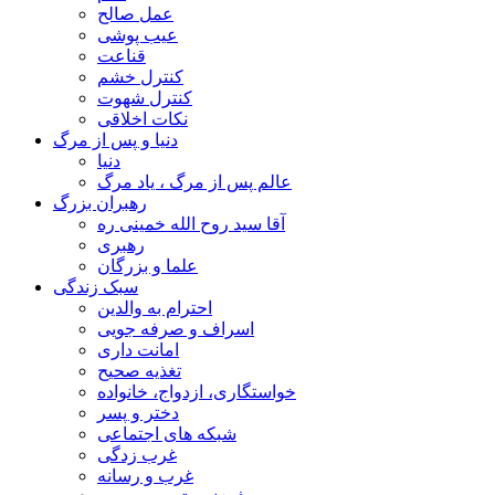
عمل صالح
عیب پوشی
قناعت
کنترل خشم
کنترل شهوت
نکات اخلاقی
دنیا و پس از مرگ
دنیا
عالم پس از مرگ ، یاد مرگ
رهبران بزرگ
آقا سید روح الله خمینی ره
رهبری
علما و بزرگان
سبک زندگی
احترام به والدین
اسراف و صرفه جویی
امانت داری
تغذیه صحیح
خواستگاری، ازدواج، خانواده
دختر و پسر
شبکه های اجتماعی
غرب زدگی
غرب و رسانه