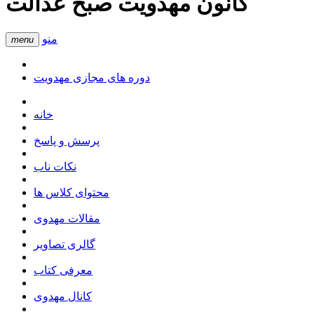
کانون مهدویت صبح عدالت
منو
menu
دوره های مجازی مهدویت
خانه
پرسش و پاسخ
نکات ناب
محتوای کلاس ها
مقالات مهدوی
گالری تصاویر
معرفی کتاب
کانال مهدوی