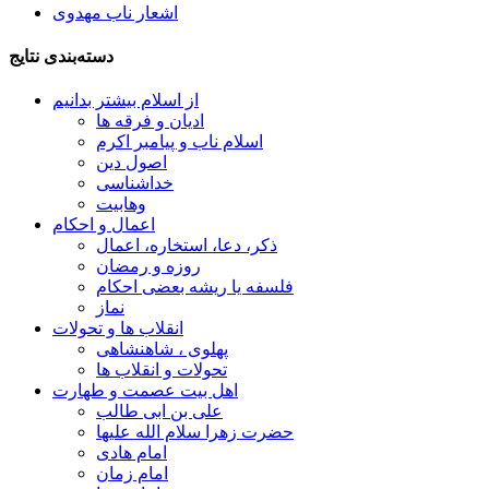
اشعار ناب مهدوی
دسته‌بندی نتایج
از اسلام بیشتر بدانیم
ادیان و فرقه ها
اسلام ناب و پیامبر اکرم
اصول دین
خداشناسی
وهابیت
اعمال و احکام
ذکر، دعا، استخاره، اعمال
روزه و رمضان
فلسفه یا ریشه بعضی احکام
نماز
انقلاب ها و تحولات
پهلوی ، شاهنشاهی
تحولات و انقلاب ها
اهل بیت عصمت و طهارت
علی بن ابی طالب
حضرت زهرا سلام الله علیها
امام هادی
امام زمان