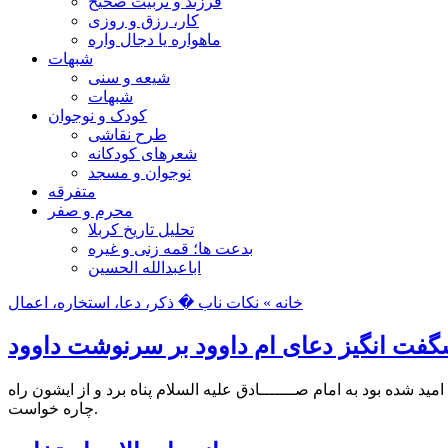
فرزند و تربیت صحیح
کار، رزق و روزی
ماهواره یا دجال واره
شبهات
شیعه و سنی
شبهات
کودک و نوجوان
طرح نقاشی
شعرهای کودکانه
نوجوان و مسجد
متفرقه
محرم و صفر
تحلیل تاریخ کربلا
بدعت ها؛ قمه زنی و غیره
اباعبدالله الحسین
خانه »
نکات ناب
� ذکر، دعا، استخاره، اعمال
د شده بود به امام صـــــــادق علیه السلام پناه برد و از ایشون راه
چاره خواست.