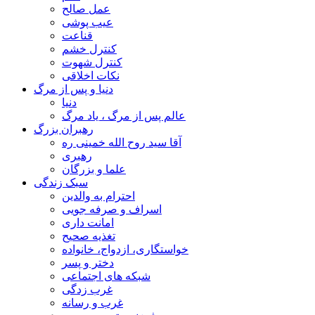
عمل صالح
عیب پوشی
قناعت
کنترل خشم
کنترل شهوت
نکات اخلاقی
دنیا و پس از مرگ
دنیا
عالم پس از مرگ ، یاد مرگ
رهبران بزرگ
آقا سید روح الله خمینی ره
رهبری
علما و بزرگان
سبک زندگی
احترام به والدین
اسراف و صرفه جویی
امانت داری
تغذیه صحیح
خواستگاری، ازدواج، خانواده
دختر و پسر
شبکه های اجتماعی
غرب زدگی
غرب و رسانه