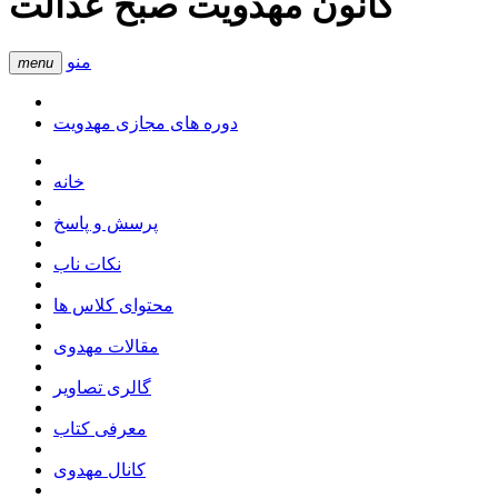
کانون مهدویت صبح عدالت
منو
menu
دوره های مجازی مهدویت
خانه
پرسش و پاسخ
نکات ناب
محتوای کلاس ها
مقالات مهدوی
گالری تصاویر
معرفی کتاب
کانال مهدوی