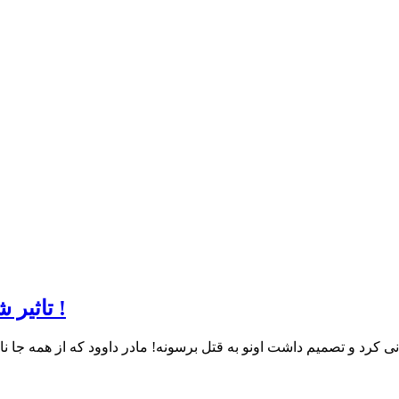
تاثیر شگفت انگیز دعای ام داوود بر سرنوشت داوود !
کرد و تصمیم داشت اونو به قتل برسونه! مادر داوود که از همه جا نا امی