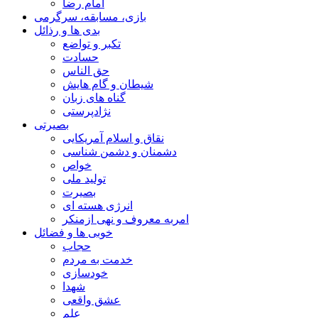
امام رضا
بازی، مسابقه، سرگرمی
بدی ها و رذائل
تکبر و تواضع
حسادت
حق الناس
شیطان و گام هایش
گناه های زبان
نژادپرستی
بصیرتی
نقاق و اسلام آمریکایی
دشمنان و دشمن شناسی
خواص
تولید ملی
بصیرت
انرژی هسته ای
امربه معروف و نهی ازمنکر
خوبی ها و فضائل
حجاب
خدمت به مردم
خودسازی
شهدا
عشق واقعی
علم