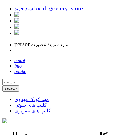
local_grocery_store
سبد خرید
person
وارد شوید/ عضویت
email
info
public
search
مهد کودک مهدوی
کلیپ های صوتی
کلیپ های تصویری