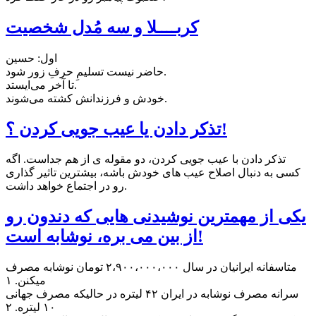
کربــــلا و سه‌ مُدل شخصیت
اول: حسین
حاضر نیست تسلیمِ حرفِ زور شود.
تا آخر می‌‌ایستد.
خودش و فرزندانش کشته می‌شوند.
تذکر دادن یا عیب جویی کردن ؟!
تذکر دادن با عیب جویی کردن، دو مقوله ی از هم جداست. اگه
کسی به دنبال اصلاح عیب های خودش باشه، بیشترین تاثیر گذاری
رو در اجتماع خواهد داشت.
یكی از مهمترين نوشیدنی هایی كه دندون رو
از بين می بره، نوشابه است!
متاسفانه ايرانيان در سال ۲،۹۰۰،۰۰۰،۰۰۰ تومان نوشابه مصرف
میکنن. ۱
سرانه مصرف نوشابه در ايران ۴۲ ليتره در حالیكه مصرف جهانی
۱۰ ليتره. ۲