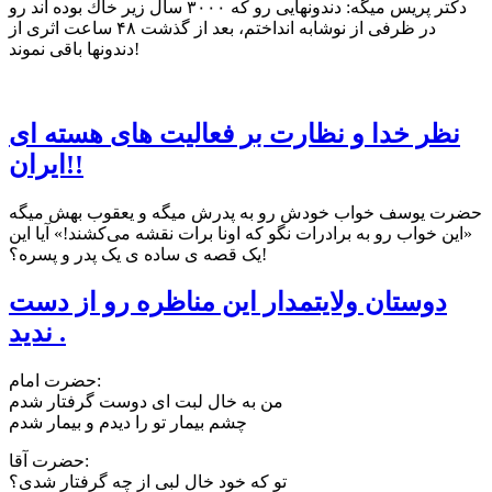
دكتر پريس میگه: دندونهايی رو كه ۳۰۰۰ سال زير خاك بوده اند رو
در ظرفی از نوشابه انداختم، بعد از گذشت ۴۸ ساعت اثری از
دندونها باقی نموند!
نظر خدا و نظارت بر فعالیت های هسته ای
ایران!!
حضرت يوسف خواب خودش رو به پدرش میگه و يعقوب بهش میگه
«اين خواب رو به برادرات نگو که اونا برات نقشه می‌کشند!» آيا اين
يک قصه ی ساده ی يک پدر و پسره؟!
دوستان ولایتمدار این مناظره رو از دست
ندید .
حضرت امام:
من به خال لبت اى دوست گرفتار شدم
چشم بیمار تو را دیدم و بیمار شدم
حضرت آقا:
تو که خود خال لبی از چه گرفتار شدی؟