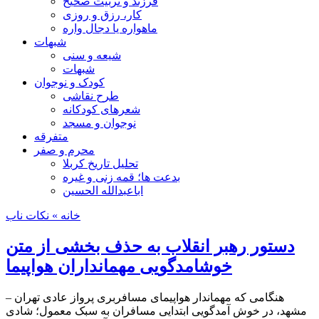
فرزند و تربیت صحیح
کار، رزق و روزی
ماهواره یا دجال واره
شبهات
شیعه و سنی
شبهات
کودک و نوجوان
طرح نقاشی
شعرهای کودکانه
نوجوان و مسجد
متفرقه
محرم و صفر
تحلیل تاریخ کربلا
بدعت ها؛ قمه زنی و غیره
اباعبدالله الحسین
خانه
» نکات ناب
دستور رهبر انقلاب به حذف بخشی از متن
خوشامدگويی مهمانداران هواپيما
هنگامی که مهماندار هواپیمای مسافربری پرواز عادی تهران –
مشهد، در خوش آمدگویی ابتدایی مسافران به سبک معمول؛ شادی