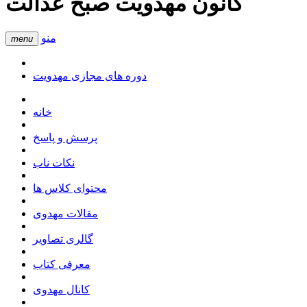
کانون مهدویت صبح عدالت
منو
menu
دوره های مجازی مهدویت
خانه
پرسش و پاسخ
نکات ناب
محتوای کلاس ها
مقالات مهدوی
گالری تصاویر
معرفی کتاب
کانال مهدوی