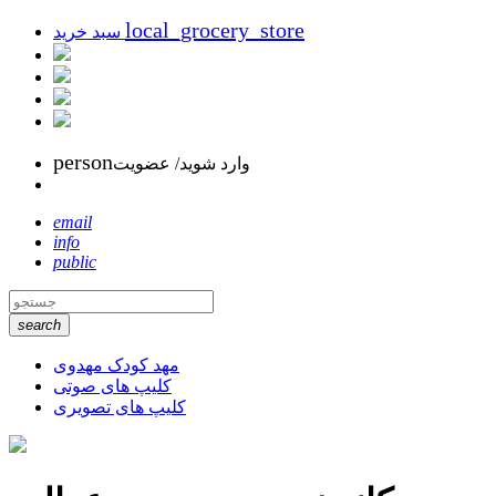
local_grocery_store
سبد خرید
person
وارد شوید/ عضویت
email
info
public
search
مهد کودک مهدوی
کلیپ های صوتی
کلیپ های تصویری