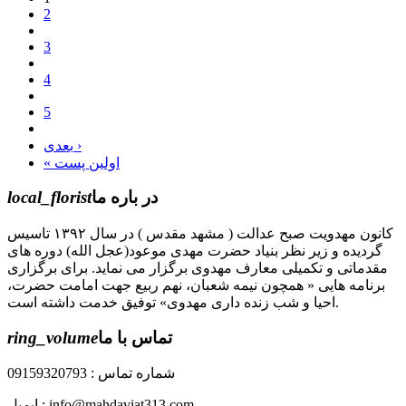
2
3
4
5
بعدی ›
« اولین پست
در باره ما
local_florist
کانون مهدویت صبح عدالت ( مشهد مقدس ) در سال ۱۳۹۲ تاسیس
گردیده و زیر نظر بنیاد حضرت مهدی موعود(عجل الله) دوره های
مقدماتی و تکمیلی معارف مهدوی برگزار می نماید. برای برگزاری
برنامه هایی « همچون نیمه شعبان، نهم ربیع جهت امامت حضرت،
احیا و شب زنده داری مهدوی» توفیق خدمت داشته است.
تماس با ما
ring_volume
شماره تماس : 09159320793
ایمیل : info@mahdaviat313.com