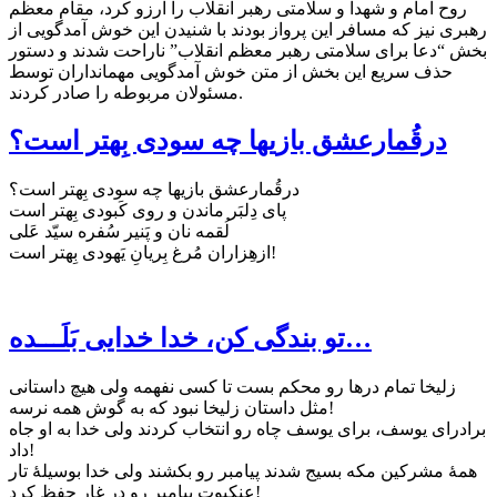
روح امام و شهدا و سلامتی رهبر انقلاب را آرزو کرد، مقام معظم
رهبری نیز که مسافر این پرواز بودند با شنیدن این خوش آمدگویی از
بخش “دعا برای سلامتی رهبر معظم انقلاب” ناراحت شدند و دستور
حذف سریع این بخش از متن خوش آمدگویی مهمانداران توسط
مسئولان مربوطه را صادر کردند.
درقُمارعشق بازیها چه سودی بِهتر است؟
درقُمارعشق بازیها چه سودی بِهتر است؟
پای دِلبَر ماندن و روی کَبودی بِهتر است
لُقمه نان و پَنیر سُفره سیّد عَلی
ازهِزاران مُرغ بِریانِ یَهودی بِهتر است!
تو بندگی کن، خدا خدایی بَلَـــده…
زليخا تمام درها رو محکم بست تا کسی نفهمه ولی هيچ داستانی
مثل داستان زليخا نبود که به گوش همه نرسه!
برادرای يوسف، برای يوسف چاه رو انتخاب کردند ولی خدا به او جاه
داد!
همهٔ مشرکين مکه بسيج شدند پيامبر رو بکشند ولی خدا بوسیلهٔ تار
عنکبوت پيامبر رو در غار حفظ کرد!