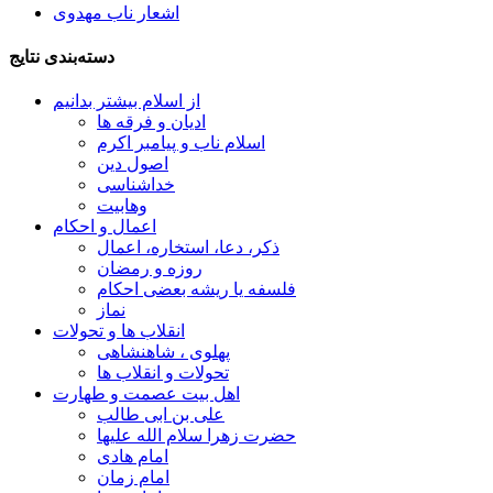
اشعار ناب مهدوی
دسته‌بندی نتایج
از اسلام بیشتر بدانیم
ادیان و فرقه ها
اسلام ناب و پیامبر اکرم
اصول دین
خداشناسی
وهابیت
اعمال و احکام
ذکر، دعا، استخاره، اعمال
روزه و رمضان
فلسفه یا ریشه بعضی احکام
نماز
انقلاب ها و تحولات
پهلوی ، شاهنشاهی
تحولات و انقلاب ها
اهل بیت عصمت و طهارت
علی بن ابی طالب
حضرت زهرا سلام الله علیها
امام هادی
امام زمان