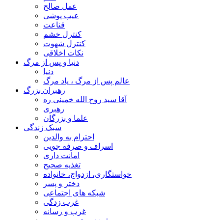
عمل صالح
عیب پوشی
قناعت
کنترل خشم
کنترل شهوت
نکات اخلاقی
دنیا و پس از مرگ
دنیا
عالم پس از مرگ ، یاد مرگ
رهبران بزرگ
آقا سید روح الله خمینی ره
رهبری
علما و بزرگان
سبک زندگی
احترام به والدین
اسراف و صرفه جویی
امانت داری
تغذیه صحیح
خواستگاری، ازدواج، خانواده
دختر و پسر
شبکه های اجتماعی
غرب زدگی
غرب و رسانه