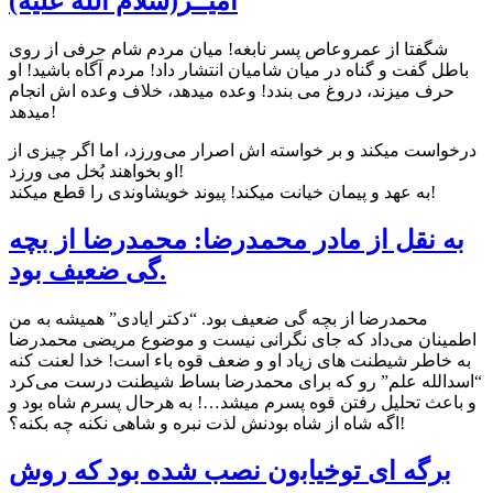
امیــر(سلام الله علیه)
شگفتا از عمروعاص پسر نابغه! ميان مردم شام حرفی از روی
باطل گفت و گناه در ميان شاميان انتشار داد! مردم آگاه باشيد! او
حرف ميزند، دروغ می بندد! وعده میدهد، خلاف وعده اش انجام
میدهد!
درخواست ميكند و بر خواسته اش اصرار می‌ورزد، اما اگر چيزی از
او بخواهند بُخل می ورزد!
به عهد و پیمان خيانت ميكند! پيوند خويشاوندی را قطع ميکند!
به نقل از مادر محمدرضا: محمدرضا از بچه
گی ضعيف بود.
محمدرضا از بچه گی ضعيف بود. “دكتر ايادی” هميشه به من
اطمينان می‌داد كه جای نگرانی نيست و موضوع مريضی محمدرضا
به خاطر شيطنت های زياد او و ضعف قوه باء است! خدا لعنت كنه
“اسدالله علم” رو كه برای محمدرضا بساط شيطنت درست می‌کرد
و باعث تحليل رفتن قوه پسرم ميشد…! به هرحال پسرم شاه بود و
اگه شاه از شاه بودنش لذت نبره و شاهی نكنه چه بكنه؟!
ﺑﺮﮔﻪ ﺍﯼ توﺧﻴﺎﺑوﻥ ﻧﺼﺐ ﺷﺪﻩ ﺑﻮﺩ که روش