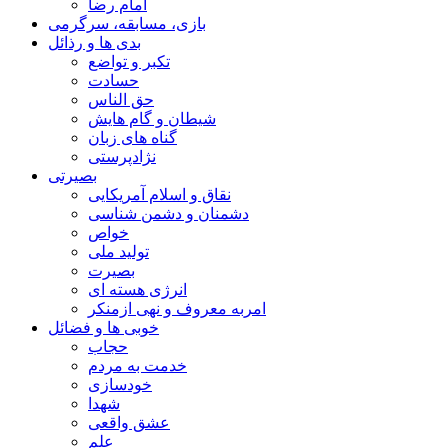
امام رضا
بازی، مسابقه، سرگرمی
بدی ها و رذائل
تکبر و تواضع
حسادت
حق الناس
شیطان و گام هایش
گناه های زبان
نژادپرستی
بصیرتی
نقاق و اسلام آمریکایی
دشمنان و دشمن شناسی
خواص
تولید ملی
بصیرت
انرژی هسته ای
امربه معروف و نهی ازمنکر
خوبی ها و فضائل
حجاب
خدمت به مردم
خودسازی
شهدا
عشق واقعی
علم