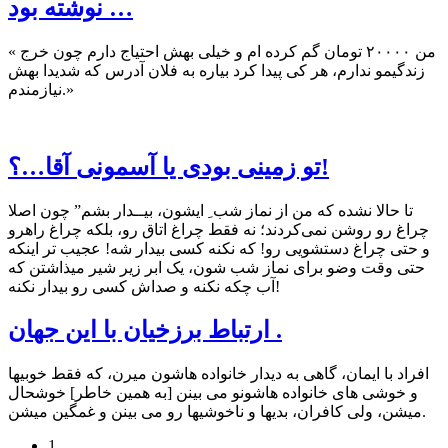
ﻧﻮﺷﺘﻪ ﺑﻮﺩ …
« ‏ﻣﻦ ۲۰۰۰۰ تومان ﮔﻢ ﮐﺮﺩه اﻡ ﻭ ﺧﯿﻠﯽ بهش احتیاج دارم چون خرج
زندگیمو ﻧﺪﺍﺭﻡ، ﻫﺮ ﮐﻰ ﭘﯿﺪﺍ ﮐﺮﺩ ﺑﯿﺎﺭﻩ ﺑﻪ فلان آﺩﺭﺱ ﮐﻪ ﺷﺪﯾﺪﺍ بهش
ﻧﯿﺎﺯمندم.»
تو زمینی بودی یا آسمونی آقا…؟!
تا حالا نشده که من از نماز شب ِ ایشون، بیــدار بشم” چون اصلا
چراغ رو روشن نمی‌کردند؛ نه فقط چراغ اتاق رو، بلکه چراغ راهرو
و حتی چراغ دستشویی رو! که نکنه کسی بیدار شه! عجیب تر اینکه
حتی وقت وضو برای نماز شب شون، یک ابر زیر شیر میذاشتن که
آب چکه نکنه و صداش کسی رو بیدار نکنه!
ارتباط برزخیان با این جهان .
افراد با ایمان، گاهی به دیدار خانواده هاشون میرن، که فقط خوبیها
و خوشی های خانواده هاشونو می بینن [به همین خاطر] خوشحال
میشن، ولی کافران، بدیها و ناخوشیها رو می بینن و غمگین میشن.
1