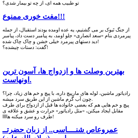
تو طبیب همه ای، از چه تو بیمار شدی؟
مفت خوری ممنوع!!!
از جنگ تَبوک بر می گشتیم، یه عده اومده بودند استقبال، از جمله
پیرمردی بنام «سعد انصاری» جلو اومد، به پیامبر دست داد، پیامبر
دید دستهای پیرمرد خیلی خشن و چاک چاک شده!
گفت: دستات چیشده؟!
بهترین وصلت ها و ازدواج ها، آسون ترین
اونهاست.
رادیاتور ماشین، لوله های مارپیچ داره، با پیچ و خم های زیاد، چرا؟
چون آب گرم ماشین از این طریق سرد میشه.
پیچ و خم هایی هم که بعضی خانواده ها قبل از ازدواج برای طرف
مقابل ایجاد میکنن، «مثل رادیاتور» حرارت و عشق و علاقه ی
طرف رو سرد میکنه هاااا!
عمروعاص شنــــاسی.. از زبان حضرتــ