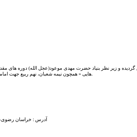
یت صبح عدالت ( مشهد مقدس ) در سال ۱۳۹۲ تاسیس گردیده و زیر نظر بنیاد حضرت مهدی موعود(ع
هایی « همچون نیمه شعبان، نهم ربیع جهت امامت حضرت، احیا و شب زنده داری مهدوی» توفیق خدمت داشته است.
آدرس : خراسان رضوی- مشهد مقدس فرام