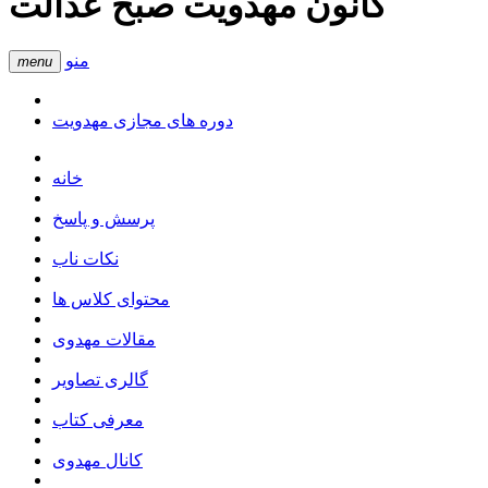
کانون مهدویت صبح عدالت
منو
menu
دوره های مجازی مهدویت
خانه
پرسش و پاسخ
نکات ناب
محتوای کلاس ها
مقالات مهدوی
گالری تصاویر
معرفی کتاب
کانال مهدوی