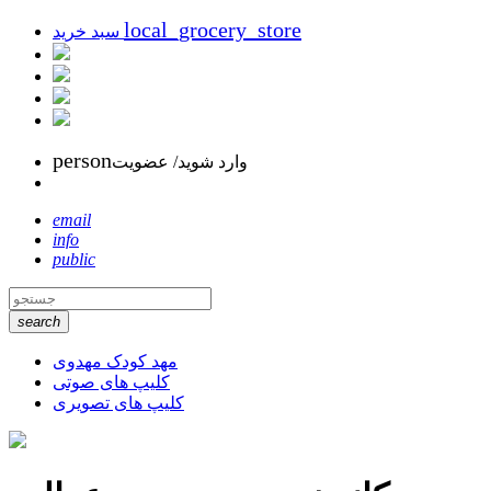
local_grocery_store
سبد خرید
person
وارد شوید/ عضویت
email
info
public
search
مهد کودک مهدوی
کلیپ های صوتی
کلیپ های تصویری