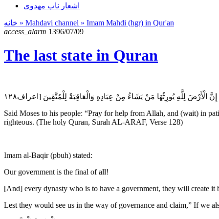
اشعار ناب مهدوی
خانه
» Mahdavi channel »
Imam Mahdi (hgr) in Qur'an
access_alarm
1396/07/09
The last state in Quran
َ الْأَرْضَ لِلَّهِ يُورِثُهَا مَنْ يَشَاءُ مِنْ عِبَادِهِ وَالْعَاقِبَةُ لِلْمُتَّقِينَ [اعراف۱۲۸
Said Moses to his people: “Pray for help from Allah, and (wait) in patie
righteous. (The holy Quran, Surah AL-ARAF, Verse 128)
Imam al-Baqir (pbuh) stated:
Our government is the final of all!
[And] every dynasty who is to have a government, they will create it 
Lest they would see us in the way of governance and claim,” If we al