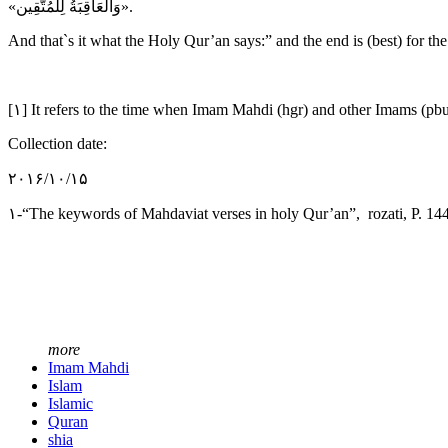
«وَالْعَاقِبَةُ لِلْمُتَّقِين».
And that`s it what the Holy Qur’an says:” and the end is (best) for the
[۱] It refers to the time when Imam Mahdi (hgr) and other Imams (pbu 
Collection date:
۲۰۱۶/۱۰/۱۵
۱-“The keywords of Mahdaviat verses in holy Qur’an”, rozati, P. 14
more
Imam Mahdi
Islam
Islamic
Quran
shia