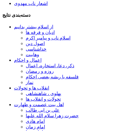
اشعار ناب مهدوی
دسته‌بندی نتایج
از اسلام بیشتر بدانیم
ادیان و فرقه ها
اسلام ناب و پیامبر اکرم
اصول دین
خداشناسی
وهابیت
اعمال و احکام
ذکر، دعا، استخاره، اعمال
روزه و رمضان
فلسفه یا ریشه بعضی احکام
نماز
انقلاب ها و تحولات
پهلوی ، شاهنشاهی
تحولات و انقلاب ها
اهل بیت عصمت و طهارت
علی بن ابی طالب
حضرت زهرا سلام الله علیها
امام هادی
امام زمان