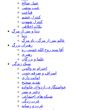
عمل صالح
عیب پوشی
قناعت
کنترل خشم
کنترل شهوت
نکات اخلاقی
دنیا و پس از مرگ
دنیا
عالم پس از مرگ ، یاد مرگ
رهبران بزرگ
آقا سید روح الله خمینی ره
رهبری
علما و بزرگان
سبک زندگی
احترام به والدین
اسراف و صرفه جویی
امانت داری
تغذیه صحیح
خواستگاری، ازدواج، خانواده
دختر و پسر
شبکه های اجتماعی
غرب زدگی
غرب و رسانه