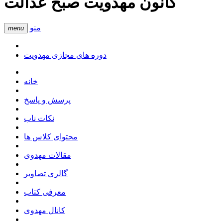
کانون مهدویت صبح عدالت
منو
menu
دوره های مجازی مهدویت
خانه
پرسش و پاسخ
نکات ناب
محتوای کلاس ها
مقالات مهدوی
گالری تصاویر
معرفی کتاب
کانال مهدوی