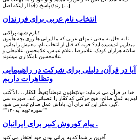
زند!) پاسخ: (جُدا از اینکه اصل […]
انتخاب نام عربی برای فرزندان
بازم شبهه پراکنی!!
تا به حال به معنی نامهای عربی که ما ایرانی ها روی بچه هامون
میذاریم اندیشیده اید؟ خوبه که قبل از انتخاب نام، معنیش را بدانیم.
سالانه هزاران کودک، غلامرضا ، غلام عباس، غلامحسن، غلامعلی و
غلامحسین نامگذاری میشوند.
آیا در قرآن، دلیلی برای شركت در راهپیمایی
وتظاهرات داریم
خدا در قرآن می فرماید: «ولایَطؤون مَوطئاً یَغیظُ الكفّار. . . الاّ كُتب
لهم به عَملٌ صالح» هیچ حركتی كه كفّار را عصبانی كند، صورت نمی
گیرد مگر این كه برای آن، پاداش عمل صالح ثبت می شود.
“”سوره توبه آیه۱۲۰””
پيام کوروش کبیر برای ايرانيان .
آفرین بر شما که به ایرانی بودن خود افتخار می کنید.