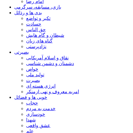
امام رضا
بازی، مسابقه، سرگرمی
بدی ها و رذائل
تکبر و تواضع
حسادت
حق الناس
شیطان و گام هایش
گناه های زبان
نژادپرستی
بصیرتی
نقاق و اسلام آمریکایی
دشمنان و دشمن شناسی
خواص
تولید ملی
بصیرت
انرژی هسته ای
امربه معروف و نهی ازمنکر
خوبی ها و فضائل
حجاب
خدمت به مردم
خودسازی
شهدا
عشق واقعی
علم