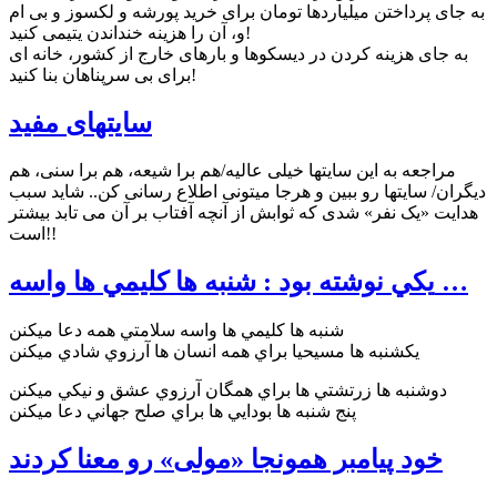
به جای پرداختن ميلياردها تومان برای خرید پورشه و لکسوز و بی ام
و، آن را هزينه خنداندن يتيمی کنيد!
به جای هزینه کردن در دیسکوها و بارهای خارج از کشور، خانه ای
برای بی سرپناهان بنا کنيد!
سایتهای مفید
مراجعه به این سایتها خیلی عالیه/هم برا شیعه، هم برا سنی، هم
دیگران/ سایتها رو ببین و هرجا میتونی اطلاع رسانی کن.. شاید سبب
هدایت «یک نفر» شدی که ثوابش از آنچه آفتاب بر آن می تابد بیشتر
است!!
يکي نوشته بود : شنبه ها کليمي ها واسه …
شنبه ها کليمي ها واسه سلامتي همه دعا ميکنن
يکشنبه ها مسيحيا براي همه انسان ها آرزوي شادي ميکنن
دوشنبه ها زرتشتي ها براي همگان آرزوي عشق و نيکي ميکنن
پنج شنبه ها بودايي ها براي صلح جهاني دعا ميکنن
خود پیامبر همونجا «مولی» رو معنا کردند