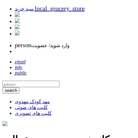
local_grocery_store
سبد خرید
person
وارد شوید/ عضویت
email
info
public
search
مهد کودک مهدوی
کلیپ های صوتی
کلیپ های تصویری