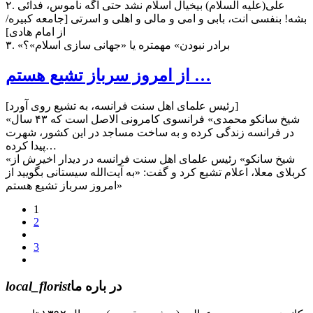
۲. علی(علیه السلام) بیخیال اسلام نشد حتی اگه ناموس، فدائی
بشه! بنفسی انت، بابی و امی و مالی و اهلی و اسرتی [جامعه کبیره/
از امام هادی]
۳. «برادر نبودن» مهمتره یا «جهانی سازی اسلام»؟
از امروز سرباز تشیع هستم …
[رئیس علمای اهل سنت فرانسه، به تشیع روی آورد]
«شیخ سانکو محمدی» فرانسوی کامرونی ‌الاصل است که ۴۳ سال
در فرانسه زندگی کرده و به ساخت مساجد در این کشور، شهرت
پیدا کرده…
«شیخ سانکو» رئیس علمای اهل سنت فرانسه در دیدار اخیرش از
کربلای معلا، اعلام تشیع کرد و گفت: «به آیت‌الله سیستانی بگویید از
امروز سرباز تشیع هستم»
1
2
3
در باره ما
local_florist