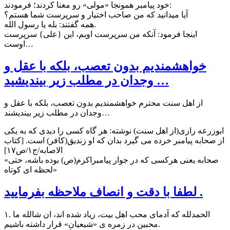
خود پیامبر همونجا «مولی» رو معنا کردند؛ فرمودند:
آیا میدانید که من صاحب اختیار و سرپرست شما هستم؟
همه گفتند: بله یا رسول الله.
اینجا فرمود: آنکه من سرپرست اویم، این {علی} سرپرست
اوست…
خواهشمندیم بدون تعصب، بلکه با عقل و
وجدان در مطلب زیر بیندیشید …
از اهل سنت محترم خواهشمندیم بدون تعصب، بلکه با عقل و
وجدان در مطلب زیر بیندیشند…
ابوزرعه رازی(از اهل سنت) نوشته: هر گاه کسی را دیدی که به یکی
از صحابه پیامبر خرده می گیرد بدان که او زندیق(کافر) است. [کتاب
الاصابه/ج۱/ص۱۷]
«صحابه یعنی هرکسی که در جوار پیامبراکرم(ص) بوده باشه، حتی
لحظه ای کوتاه»
لطفا با دقت و انصاف ملاحظه بفرمایید .
۱. الحمدلله که آدمای محب اهل بیت، زیاد شده اند، ان شالله ما
محبین در زمره ی «شیعیان» قرار داشته باشیم.