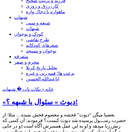
فرزند و تربیت صحیح
کار، رزق و روزی
ماهواره یا دجال واره
شبهات
شیعه و سنی
شبهات
کودک و نوجوان
طرح نقاشی
شعرهای کودکانه
نوجوان و مسجد
متفرقه
محرم و صفر
تحلیل تاریخ کربلا
بدعت ها؛ قمه زنی و غیره
اباعبدالله الحسین
خانه »
نکات ناب
� شبهات
«دیوث » سئوال یا شبهه ؟!
بعضیا میگن “دیوث” فحشه و معصوم فحش نمیده… مثلا: از
حضرت رســـول پرسیده شد دیوث کیست؟ فرمودند: آن کسی که
زنش زنا میدهد و او به این عمل همسرش آگاه است (و در جایی
دیگه آمده: آن کس که زنش زنا میدهد و او خود را به جهالت می