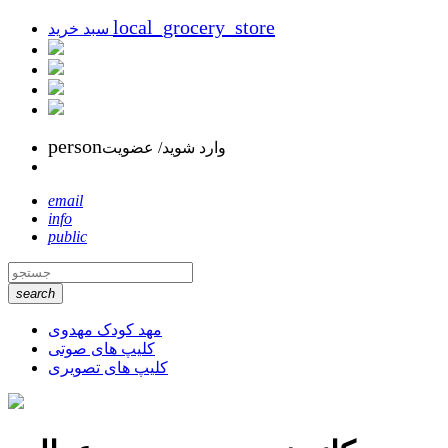
local_grocery_store
سبد خرید
person
وارد شوید/ عضویت
email
info
public
search
مهد کودک مهدوی
کلیپ های صوتی
کلیپ های تصویری