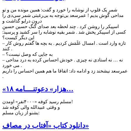
ﺷﻤﺮ ﯾﮏ ﻗﻠﻮﭖ ﺍﺯ ﻧﻮﺷﺎﺑﻪ ﺭﺍ ﺧﻮﺭﺩ ﻭ ﮔﻔﺖ: ﻫﻤﯿﻦ ﻣﻮﻧﺪﻩ ﻣﻦ ﻭ ﺗﻮ
ﻣﺪﺍﺣﯽ ﮔﻮﺵ بدﯾﻢ ! ﻋﻤﺮﺳﻌﺪ ﺑﯽﺗﻮﺟﻪ ﺑﻪ ﺑﯽﺭﻏﺒﺘﯽ ﺷﻤﺮ ﺳﯽﺩﯼ ﺭﺍ
ﺩﺭﻭﻥ ﺩﺭﺍﯾﻮ ﮔﺬﺍﺷﺖ ﻭ
ﺍﺳﭙﯿﮑﺮ ﺭﺍ ﺭﻭﺷﻦ ﮐﺮﺩ . ﭼﻨﺪ ﻟﺤﻈﻪ ﺑﻌﺪ ﺻﺪﺍﯼ ﮔﻨﮓ ﺣﺴﯿﻦ ﺣﺴﯿﻦِ
ﮐﺴﯽ ﺍﺯ ﺍﺳﭙﯿﮑﺮ ﭘﺨﺶ ﺷﺪ . ﺷﻤﺮ ﺑﻘﯿﻪ ﻧﻮﺷﺎﺑﻪ ﺭﺍ ﺳﺮ ﮐﺸﯿﺪ ﻭ ﭘﺮﺳﯿﺪ:
ﺍﯾﻦ ﺩﯾﮕﺮ ﮐﯿﺴﺖ؟
– ﺗﺎﺯﻩ ﻭﺍﺭﺩ ﺍﺳﺖ . ﺍﻣﺴﺎﻝ ﻋَﻠَﻤَﺶ ﮐﺮﺩﯾﻢ . ﺑﻪ ﺑﭽﻪ ﻫﺎ ﮔﻔﺘﻢ ﺭﻭﺵ ﮐﺎﺭ
ﮐﻨﻨﺪ .
– ﺑﻪ ﺟﺎﯾﯽ ﮐﻪ ﻭﺻﻞ ﻧﯿﺴﺖ؟
– ﻧﻪ … ﻧﻪ ﺍﺳﺘﺎﺩﯼ ﻧﻪ ﭼﯿﺰﯼ . ﺧﻮﺩﺵ ﺍﺣﺴﺎﺱ ﮐﺮﺩﻩ ﺑﻪ ﺩﺭﺩ ﻣﺪﺍﺣﯽ
ﻣﯽ ﺧﻮﺭﺩ .
ﻋﻤﺮﺳﻌﺪ ﻧﯿﺸﺨﻨﺪ ﺯﺩ ﻭ ﺍﺩﺍﻣﻪ ﺩﺍﺩ: ﺍﺗﻔﺎﻗﺎ ﻣﺎ ﻫﻢ ﻫﻤﯿﻦ ﺍﺣﺴﺎﺱ ﺭﺍ ﺩﺍﺭﯾﻢ
.
«۱۸ هزار» دعوتنــــامه…
مسلم رسید کوفه «۴۰۰۰نفر» اومدن!
و وقتی عبیدالله والی کوفه شد
بشنو از زبان مسلم:
دانلود کتاب «آفتاب در مصاف»