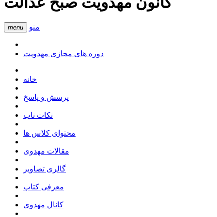
کانون مهدویت صبح عدالت
منو
menu
دوره های مجازی مهدویت
خانه
پرسش و پاسخ
نکات ناب
محتوای کلاس ها
مقالات مهدوی
گالری تصاویر
معرفی کتاب
کانال مهدوی