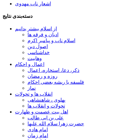
اشعار ناب مهدوی
دسته‌بندی نتایج
از اسلام بیشتر بدانیم
ادیان و فرقه ها
اسلام ناب و پیامبر اکرم
اصول دین
خداشناسی
وهابیت
اعمال و احکام
ذکر، دعا، استخاره، اعمال
روزه و رمضان
فلسفه یا ریشه بعضی احکام
نماز
انقلاب ها و تحولات
پهلوی ، شاهنشاهی
تحولات و انقلاب ها
اهل بیت عصمت و طهارت
علی بن ابی طالب
حضرت زهرا سلام الله علیها
امام هادی
امام زمان