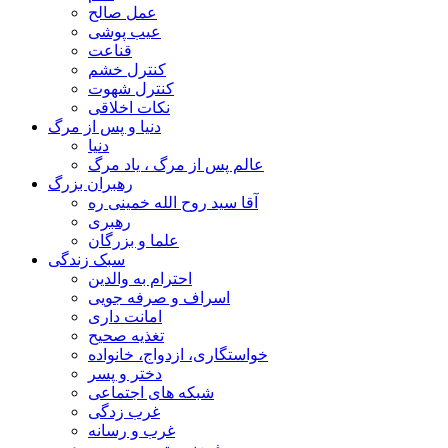
عمل صالح
عیب پوشی
قناعت
کنترل خشم
کنترل شهوت
نکات اخلاقی
دنیا و پس از مرگ
دنیا
عالم پس از مرگ ، یاد مرگ
رهبران بزرگ
آقا سید روح الله خمینی ره
رهبری
علما و بزرگان
سبک زندگی
احترام به والدین
اسراف و صرفه جویی
امانت داری
تغذیه صحیح
خواستگاری، ازدواج، خانواده
دختر و پسر
شبکه های اجتماعی
غرب زدگی
غرب و رسانه