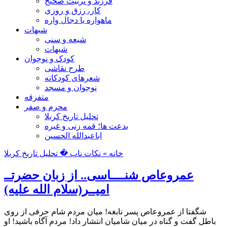
فرزند و تربیت صحیح
کار، رزق و روزی
ماهواره یا دجال واره
شبهات
شیعه و سنی
شبهات
کودک و نوجوان
طرح نقاشی
شعرهای کودکانه
نوجوان و مسجد
متفرقه
محرم و صفر
تحلیل تاریخ کربلا
بدعت ها؛ قمه زنی و غیره
اباعبدالله الحسین
خانه »
نکات ناب
� تحلیل تاریخ کربلا
عمروعاص شنــــاسی.. از زبان حضرتــ
امیــر(سلام الله علیه)
شگفتا از عمروعاص پسر نابغه! ميان مردم شام حرفی از روی
باطل گفت و گناه در ميان شاميان انتشار داد! مردم آگاه باشيد! او