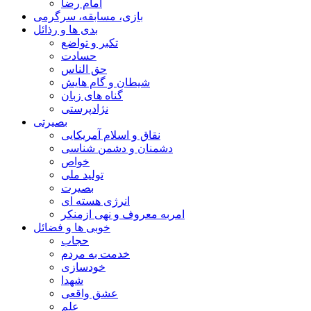
امام رضا
بازی، مسابقه، سرگرمی
بدی ها و رذائل
تکبر و تواضع
حسادت
حق الناس
شیطان و گام هایش
گناه های زبان
نژادپرستی
بصیرتی
نقاق و اسلام آمریکایی
دشمنان و دشمن شناسی
خواص
تولید ملی
بصیرت
انرژی هسته ای
امربه معروف و نهی ازمنکر
خوبی ها و فضائل
حجاب
خدمت به مردم
خودسازی
شهدا
عشق واقعی
علم