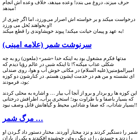
حرف ميزند، دروغ می بندد! وعده میدهد، خلاف وعده اش انجام
میدهد!
درخواست ميكند و بر خواسته اش اصرار می‌ورزد، اما اگر چيزی از
او بخواهند بُخل می ورزد!
به عهد و پیمان خيانت ميكند! پيوند خويشاوندی را قطع ميکند!
سرنوشت شمر (علامه امینی)
مدتها فکرم مشغول بود به اینکه خدا «شمر» (ملعون) رو به چه
شکلی عذاب میکنه؟! تا اینکه شبی در عالم رؤیا دیدم که
امیرالمؤمنین(علیه السلام) در مکانی خوش آب و هوا، روی صندلی
ای نشسته و من هم در خدمت ایشون هستم. در کنارشون دو کوزه
بود، فرمودند:
این کوزه ها رو بردار و برو از آنجا آب بیار … و اشاره به محلی کردند
که بسیار باصفا و با طراوت بود؛ استخری پرآب، اطرافش درختانی
بسیار شاداب، که صفا و شادابی محیط و گیاهانش قابل وصف نبود!!
مرگ شمر …
شمر را دستگیر كردند و نزد مختار آوردند. مختار دستور داد گـردن او
را زدند و جسدش را در دیگ روغن جوشیده افكندند و یكى از یاران