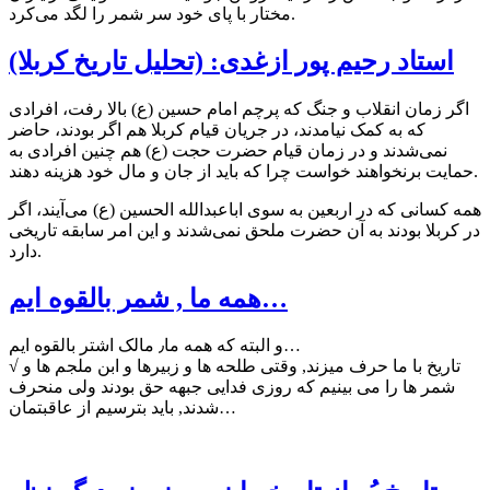
مختار با پاى خود سر شمر را لگد مى‌كرد.
استاد رحیم پور ازغدی: (تحلیل تاریخ کربلا)
اگر زمان انقلاب و جنگ که پرچم امام حسین (ع) بالا رفت، افرادی
که به کمک نیامدند، در جریان قیام کربلا هم اگر بودند، حاضر
نمی‌شدند و در زمان قیام حضرت حجت (ع) هم چنین افرادی به
حمایت برنخواهند خواست چرا که باید از جان و مال خود هزینه دهند.
همه کسانی که در اربعین به سوی اباعبدالله الحسین (ع) می‌آیند، اگر
در کربلا بودند به آن حضرت ملحق نمی‌شدند و این امر سابقه تاریخی
دارد.
همه ما , شمر بالقوه ایم…
و البته که همه ما٫ مالک اشتر بالقوه ایم…
√ تاریخ با ما حرف میزند, وقتی طلحه ها و زبیرها و ابن ملجم ها و
شمر ها را می بینیم که روزی فدایی جبهه حق بودند ولی منحرف
شدند, باید بترسیم از عاقبتمان…