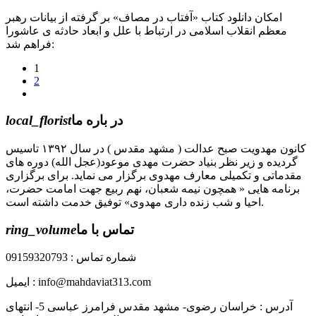
امکان دانلود کتاب «آفتاب در مصاف» بر گرفته از بیانات رهبر
معظم انقلاب اسلامی در ارتباط با علل و ابعاد حادثه ی عاشورا
فراهم شد:
1
2
در باره ما
local_florist
کانون مهدویت صبح عدالت ( مشهد مقدس ) در سال ۱۳۹۲ تاسیس
گردیده و زیر نظر بنیاد حضرت مهدی موعود(عجل الله) دوره های
مقدماتی و تکمیلی معارف مهدوی برگزار می نماید. برای برگزاری
برنامه هایی « همچون نیمه شعبان، نهم ربیع جهت امامت حضرت،
احیا و شب زنده داری مهدوی» توفیق خدمت داشته است.
تماس با ما
ring_volume
شماره تماس : 09159320793
ایمیل : info@mahdaviat313.com
آدرس : خراسان رضوی- مشهد مقدس فرامرز عباسی 5- انتهای