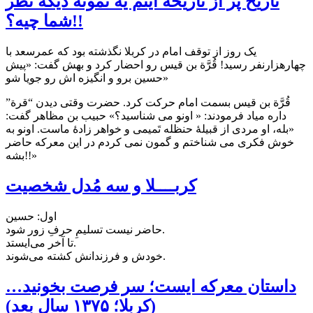
تاریخ پُر از تاریخه اینم یه نمونه دیگه نظر
شما چیه؟!!
یک روز از توقف امام در کربلا نگذشته بود که عمرسعد با
چهارهزارنفر رسید! قُرَّة بن قیس رو احضار کرد و بهش گفت: «پیش
حسین برو و انگیزه اش رو جویا شو»
قُرَّة بن قیس بسمت امام حرکت کرد. حضرت وقتی دیدن “قرة”
داره میاد فرمودند: « اونو می شناسید؟» حبیب بن مظاهر گفت:
«بله، او مردی از قبیلهٔ حنظله تَمیمی و خواهر زادهٔ ماست. اونو به
خوش فکری می شناختم و گمون نمی کردم در این معرکه حاضر
بشه!!»
کربــــلا و سه‌ مُدل شخصیت
اول: حسین
حاضر نیست تسلیمِ حرفِ زور شود.
تا آخر می‌‌ایستد.
خودش و فرزندانش کشته می‌شوند.
ﺩﺍﺳﺘﺎﻥ ﻣﻌﺮﮐﻪ ﺍﯾﺴﺖ؛ ﺳﺮ ﻓﺮﺻﺖ ﺑﺨﻮﻧﯿﺪ…
(کربلا؛ ۱۳۷۵ سال بعد)